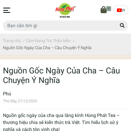
0
VI
Trang chủ
/
Cẩm Nang Trà Thảo Mộc
/
Nguồn Gốc Ngày Của Cha – Câu Chuyện Ý Nghĩa
Nguồn Gốc Ngày Của Cha – Câu
Chuyện Ý Nghĩa
Phú
Thứ Bảy, 27/12/2025
Nguồn gốc ngày của cha qua lăng kính Hùng Phát Tea –
thương hiệu chia sẻ kiến thức trà Việt. Tìm hiểu lịch sử ý
nghĩa và cách tôn vinh cha!