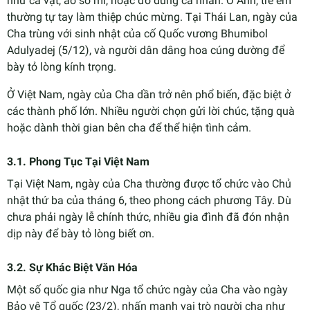
như cà vạt, áo sơ mi, hoặc đồ dùng cá nhân. Ở Anh, trẻ em
thường tự tay làm thiệp chúc mừng. Tại Thái Lan, ngày của
Cha trùng với sinh nhật của cố Quốc vương Bhumibol
Adulyadej (5/12), và người dân dâng hoa cúng dường để
bày tỏ lòng kính trọng.
Ở Việt Nam, ngày của Cha dần trở nên phổ biến, đặc biệt ở
các thành phố lớn. Nhiều người chọn gửi lời chúc, tặng quà
hoặc dành thời gian bên cha để thể hiện tình cảm.
3.1. Phong Tục Tại Việt Nam
Tại Việt Nam, ngày của Cha thường được tổ chức vào Chủ
nhật thứ ba của tháng 6, theo phong cách phương Tây. Dù
chưa phải ngày lễ chính thức, nhiều gia đình đã đón nhận
dịp này để bày tỏ lòng biết ơn.
3.2. Sự Khác Biệt Văn Hóa
Một số quốc gia như Nga tổ chức ngày của Cha vào ngày
Bảo vệ Tổ quốc (23/2), nhấn mạnh vai trò người cha như