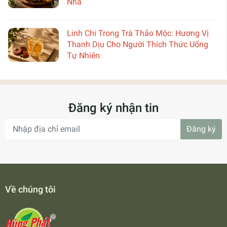
Nhà
Linh Chi Trong Trà Thảo Mộc: Hương Vị
Thanh Dịu Cho Người Thích Thức Uống
Tự Nhiên
Đăng ký nhận tin
Đăng ký
Về chúng tôi