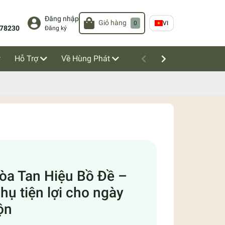
Đăng nhập
Giỏ hàng
0
VI
78230
Đăng ký
Hỗ Trợ
Về Hùng Phát
òa Tan Hiệu Bồ Đề –
hụ tiện lợi cho ngày
ộn