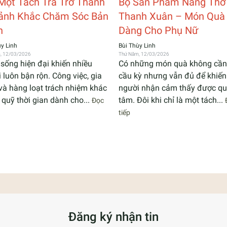
Một Tách Trà Trở Thành
Bộ Sản Phẩm Nàng Thơ
ảnh Khắc Chăm Sóc Bản
Thanh Xuân – Món Quà 
n
Dàng Cho Phụ Nữ
ùy Linh
Bùi Thùy Linh
, 12/03/2026
Thứ Năm, 12/03/2026
sống hiện đại khiến nhiều
Có những món quà không cần
 luôn bận rộn. Công việc, gia
cầu kỳ nhưng vẫn đủ để khiến
và hàng loạt trách nhiệm khác
người nhận cảm thấy được q
 quỹ thời gian dành cho...
tâm. Đôi khi chỉ là một tách...
Đọc
tiếp
Đăng ký nhận tin