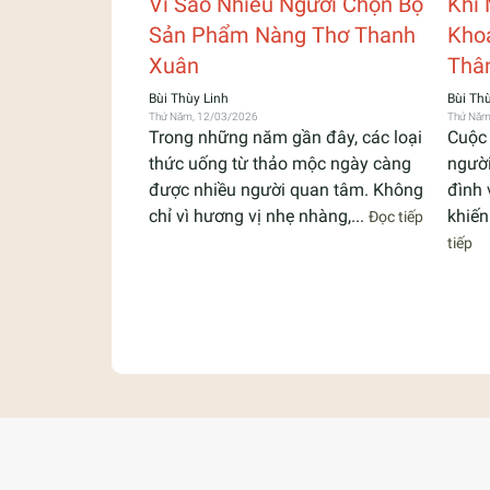
Vì Sao Nhiều Người Chọn Bộ
Khi 
Sản Phẩm Nàng Thơ Thanh
Kho
Xuân
Thâ
Bùi Thùy Linh
Bùi Th
Thứ Năm, 12/03/2026
Thứ Năm
Trong những năm gần đây, các loại
Cuộc 
thức uống từ thảo mộc ngày càng
người
được nhiều người quan tâm. Không
đình 
chỉ vì hương vị nhẹ nhàng,...
khiến
Đọc tiếp
tiếp