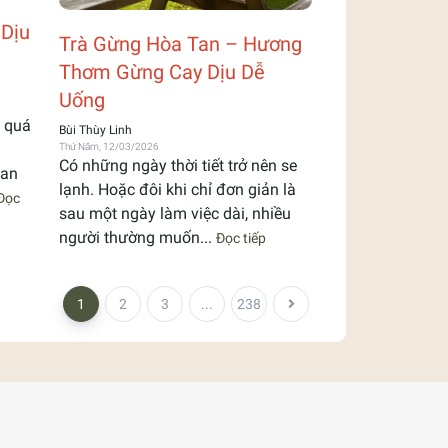
Dịu
Trà Gừng Hòa Tan – Hương
Thơm Gừng Cay Dịu Dễ
Uống
 quá
Bùi Thùy Linh
Thứ Năm, 12/03/2026
Có những ngày thời tiết trở nên se
uan
lạnh. Hoặc đôi khi chỉ đơn giản là
Đọc
sau một ngày làm việc dài, nhiều
người thường muốn...
Đọc tiếp
1
2
3
...
238