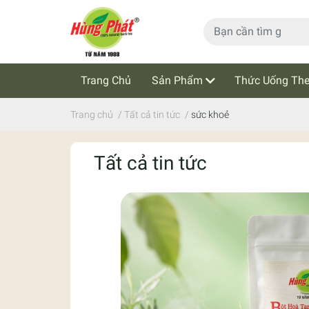
Trang Chủ
Sản Phẩm
Thức Uống The
Cẩm Nang Trà Thảo Mộc
Tin Tức
Trang chủ
/
Tất cả tin tức
/
sức khoẻ
Tất cả tin tức