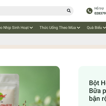
Hỗ trợ
028379
o Nhịp Sinh Hoạt
Thức Uống Theo Mùa
Quà Biếu
Bột H
Bữa p
bận r