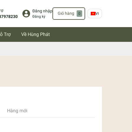
rợ
Đăng nhập
Giỏ hàng
0
VI
37978230
Đăng ký
ỗ Trợ
Về Hùng Phát
Hàng mới