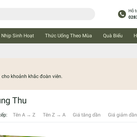
Hỗ t
028
 Nhịp Sinh Hoạt
Thức Uống Theo Mùa
Quà Biếu
H
 cho khoảnh khắc đoàn viên.
ung Thu
xếp:
Tên A → Z
Tên Z → A
Giá tăng dần
Giá giảm dần