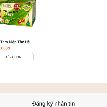
 Tam Diệp Thế Hệ 2
am Diep 2 Tea
.000₫
TÙY CHỌN
Đăng ký nhận tin