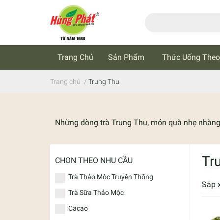
Trang Chủ
Sản Phẩm
Thức Uống Theo
Cẩm Nang Trà Thảo Mộc
Tin Tức
Trang chủ
/
Trung Thu
Những dòng trà Trung Thu, món quà nhẹ nhàng
Tr
CHỌN THEO NHU CẦU
Trà Thảo Mộc Truyền Thống
Sắp 
Trà Sữa Thảo Mộc
Cacao