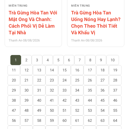
MIỀN TRUNG
MIỀN TRUNG
Trà Gừng Hòa Tan Với
Trà Gừng Hòa Tan
Mật Ong Và Chanh:
Uống Nóng Hay Lạnh?
Cách Phối Vị Dễ Làm
Chọn Theo Thời Tiết
Tại Nhà
Và Khẩu Vị
Thanh An
·
08/08/2026
Thanh An
·
08/08/2026
1
2
3
4
5
6
7
8
9
10
11
12
13
14
15
16
17
18
19
20
21
22
23
24
25
26
27
28
29
30
31
32
33
34
35
36
37
38
39
40
41
42
43
44
45
46
47
48
49
50
51
52
53
54
55
56
57
58
59
60
61
62
63
64