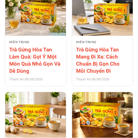
MIỀN TRUNG
MIỀN TRUNG
Trà Gừng Hòa Tan
Trà Gừng Hòa Tan
Làm Quà: Gợi Ý Một
Mang Đi Xa: Cách
Món Quà Nhỏ Gọn Và
Chuẩn Bị Gọn Cho
Dễ Dùng
Mỗi Chuyến Đi
Thanh An
·
08/08/2026
Thanh An
·
08/08/2026