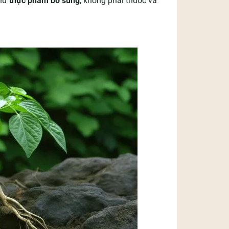
như
thực phẩm bổ sung
, không phải thuốc và