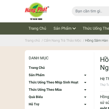
Trang Chủ
Sản Phẩm
Thức Uống The
Cẩm Nang Trà Thảo Mộc
Tin Tức
Trang chủ
/
Cẩm Nang Trà Thảo Mộc
/
Hồng Sâm Hàn Q
Hồ
DANH MỤC
Ng
Trang Chủ
Sản Phẩm
Hệ T
Thức Uống Theo Nhịp Sinh Hoạt
Thứ T
Thức Uống Theo Mùa
Hồng
Quà Biếu
sử sử
Hỗ Trợ
một 