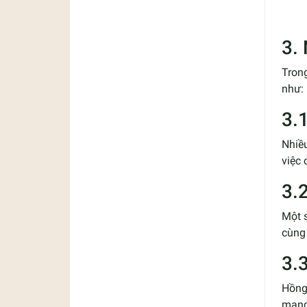
3.
Tron
như:
3.
Nhiề
việc
3.
Một s
cùng 
3.
Hồng
mang