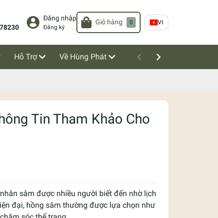
Đăng nhập
Giỏ hàng
0
VI
78230
Đăng ký
Hỗ Trợ
Về Hùng Phát
Thông Tin Tham Khảo Cho
hân sâm được nhiều người biết đến nhờ lịch
 hiện đại, hồng sâm thường được lựa chọn như
 chăm sóc thể trạng.