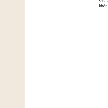
Các 
khôn