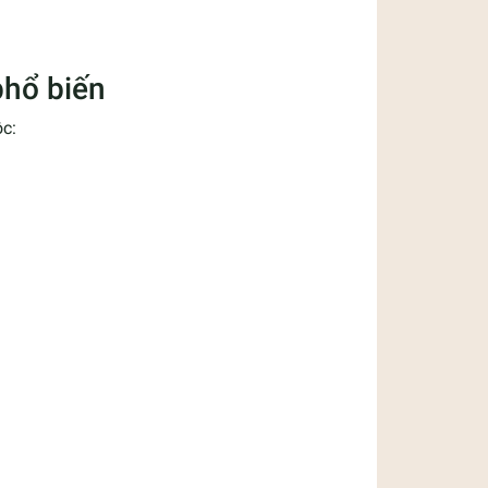
hổ biến
c: