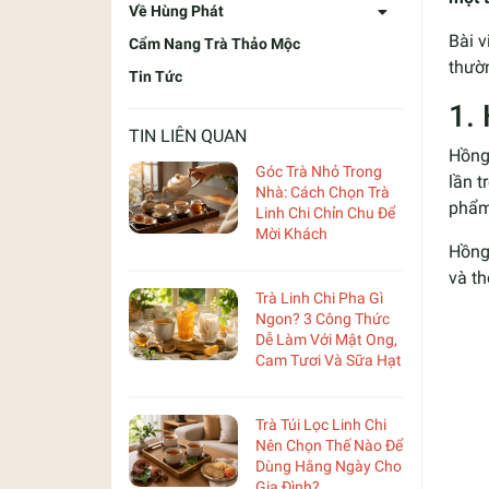
Về Hùng Phát
Bài v
Cẩm Nang Trà Thảo Mộc
thườ
Tin Tức
1.
TIN LIÊN QUAN
Hồng
Góc Trà Nhỏ Trong
lần t
Nhà: Cách Chọn Trà
phẩm
Linh Chi Chỉn Chu Để
Mời Khách
Hồng
và th
Trà Linh Chi Pha Gì
Ngon? 3 Công Thức
Dễ Làm Với Mật Ong,
Cam Tươi Và Sữa Hạt
Trà Túi Lọc Linh Chi
Nên Chọn Thế Nào Để
Dùng Hằng Ngày Cho
Gia Đình?