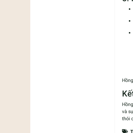
Hồng
Kế
Hồng
và sự
thói 
T