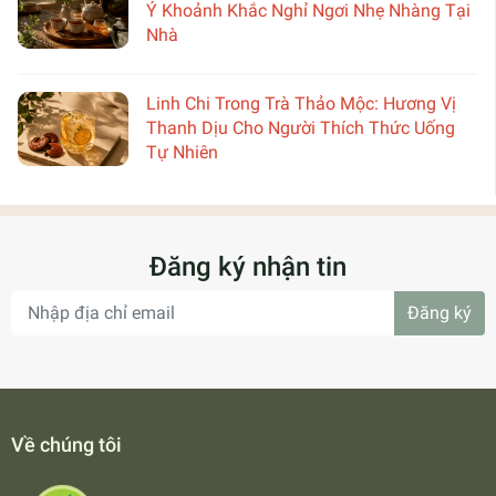
Ý Khoảnh Khắc Nghỉ Ngơi Nhẹ Nhàng Tại
Nhà
Linh Chi Trong Trà Thảo Mộc: Hương Vị
Thanh Dịu Cho Người Thích Thức Uống
Tự Nhiên
Đăng ký nhận tin
Đăng ký
Về chúng tôi