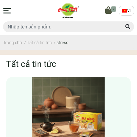
0
VI
Trang chủ
/
Tất cả tin tức
/
stress
Tất cả tin tức