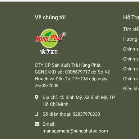
Về chúng tôi
Hỗ Tr
Tìm ki
Hướng 
Chính s
Chính s
CTY CP Sản Xuất Trà Hùng Phát.
Chính 
GCNĐKKD số: 0305679717 do Sở Kế
Hoạch và Đầu Tư TPHCM cấp ngày
Chính s
26/03/2008
Điều k
Địa chỉ:
45 Bình Mỹ, Xã Bình Mỹ, TP.
Hồ Chí Minh
Số điện thoại:
02837978230
Email:
management@hungphatea.com