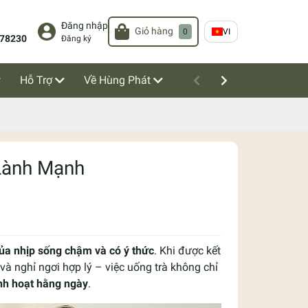
Đăng nhập
Giỏ hàng
0
VI
78230
Đăng ký
Hỗ Trợ
Về Hùng Phát
Lành Mạnh
ủa nhịp sống chậm và có ý thức
. Khi được kết
à nghỉ ngơi hợp lý – việc uống trà không chỉ
inh hoạt hằng ngày
.