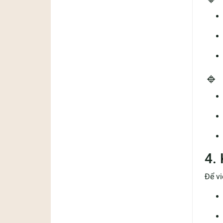
🔹 
4.
Để vi