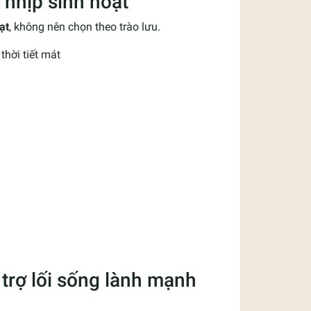
 nhịp sinh hoạt
ạt
, không nên chọn theo trào lưu.
hời tiết mát
trợ lối sống lành mạnh