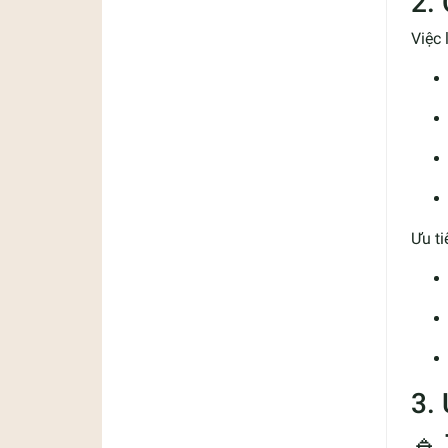
2.
Việc 
Ưu ti
3.
🔹