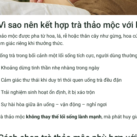
 Vì sao nên kết hợp trà thảo mộc với
hảo mộc được pha từ hoa, lá, rễ hoặc thân cây như gừng, hoa cú
m giác riêng khi thưởng thức.
ống trà trong bối cảnh một lối sống tích cực, người dùng thườ
Khoảng dừng tinh thần nhẹ nhàng trong ngày
Cảm giác thư thái khi duy trì thói quen uống trà đều đặn
Trải nghiệm sinh hoạt ổn định, ít bị xáo trộn
Sự hài hòa giữa ăn uống – vận động – nghỉ ngơi
rà thảo mộc
không thay thế lối sống lành mạnh
, mà phát huy gi