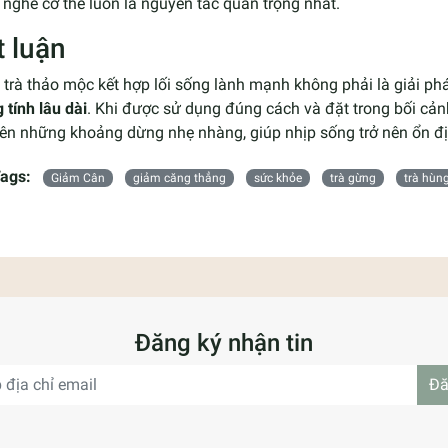
nghe cơ thể luôn là nguyên tắc quan trọng nhất.
t luận
trà thảo mộc kết hợp lối sống lành mạnh không phải là giải phá
tính lâu dài
. Khi được sử dụng đúng cách và đặt trong bối cản
nên những khoảng dừng nhẹ nhàng, giúp nhịp sống trở nên ổn đị
ags:
Giảm Cân
giảm căng thẳng
sức khỏe
trà gừng
trà hùn
Đăng ký nhận tin
Đă