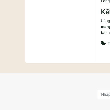
Lắng 
Kế
Uống 
mang 
tạo 
T