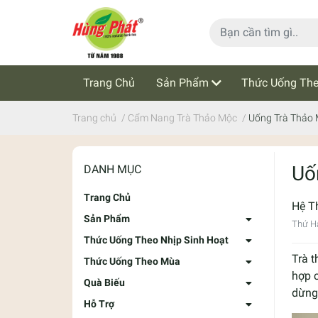
Trang Chủ
Sản Phẩm
Thức Uống The
Cẩm Nang Trà Thảo Mộc
Tin Tức
Trang chủ
/
Cẩm Nang Trà Thảo Mộc
/
Uống Trà Thảo 
Uố
DANH MỤC
Trang Chủ
Hệ T
Sản Phẩm
Thứ Ha
Thức Uống Theo Nhịp Sinh Hoạt
Trà 
Thức Uống Theo Mùa
hợp c
Quà Biếu
dừng 
Hỗ Trợ