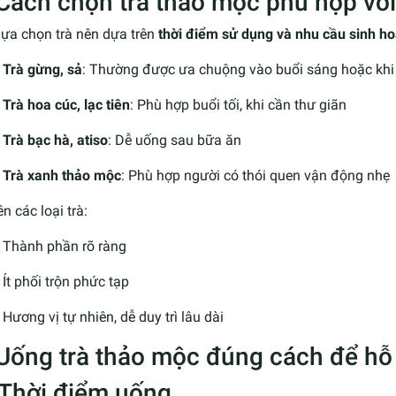
 Cách chọn trà thảo mộc phù hợp với
lựa chọn trà nên dựa trên
thời điểm sử dụng và nhu cầu sinh ho
Trà gừng, sả
: Thường được ưa chuộng vào buổi sáng hoặc khi t
Trà hoa cúc, lạc tiên
: Phù hợp buổi tối, khi cần thư giãn
Trà bạc hà, atiso
: Dễ uống sau bữa ăn
Trà xanh thảo mộc
: Phù hợp người có thói quen vận động nhẹ
ên các loại trà:
Thành phần rõ ràng
Ít phối trộn phức tạp
Hương vị tự nhiên, dễ duy trì lâu dài
 Uống trà thảo mộc đúng cách để hỗ 
 Thời điểm uống