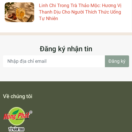
Linh Chi Trong Trà Thảo Mộc: Hương Vị
Thanh Dịu Cho Người Thích Thức Uống
Tự Nhiên
Đăng ký nhận tin
Đăng ký
Về chúng tôi