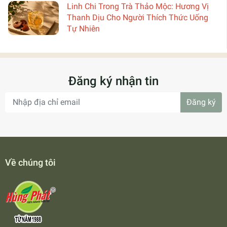
Linh Chi Trong Trà Thảo Mộc: Hương Vị
Thanh Dịu Cho Người Thích Thức Uống
Tự Nhiên
Đăng ký nhận tin
Đăng ký
Về chúng tôi