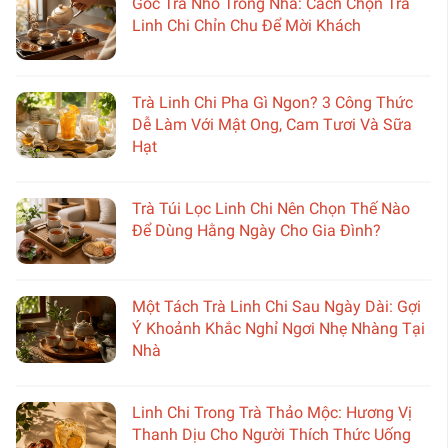
Góc Trà Nhỏ Trong Nhà: Cách Chọn Trà
Linh Chi Chỉn Chu Để Mời Khách
Trà Linh Chi Pha Gì Ngon? 3 Công Thức
Dễ Làm Với Mật Ong, Cam Tươi Và Sữa
Hạt
Trà Túi Lọc Linh Chi Nên Chọn Thế Nào
Để Dùng Hằng Ngày Cho Gia Đình?
Một Tách Trà Linh Chi Sau Ngày Dài: Gợi
Ý Khoảnh Khắc Nghỉ Ngơi Nhẹ Nhàng Tại
Nhà
Linh Chi Trong Trà Thảo Mộc: Hương Vị
Thanh Dịu Cho Người Thích Thức Uống