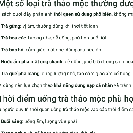
 Một số loại trà thảo mộc thường đư
 sách dưới đây phản ánh
thói quen sử dụng phổ biến
, không ma
Trà gừng
: vị ấm, thường dùng khi thời tiết lạnh
Trà hoa cúc
: hương nhẹ, dễ uống, phù hợp buổi tối
Trà bạc hà
: cảm giác mát nhẹ, dùng sau bữa ăn
Nước ấm pha mật ong chanh
: dễ uống, phổ biến trong sinh hoạ
Trà quế pha loãng
: dùng lượng nhỏ, tạo cảm giác ấm cổ họng
i dùng nên lựa chọn theo
khả năng dung nạp cá nhân
và tránh
 Thời điểm uống trà thảo mộc phù h
 người duy trì thói quen uống trà thảo mộc vào các thời điểm s
Buổi sáng
: uống ấm, lượng vừa phải