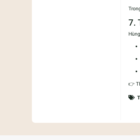
Trong
7.
Hùng 
👉 T
T