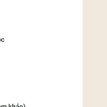
ộc
ham khảo)