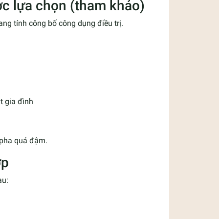
ợc lựa chọn (tham khảo)
ng tính công bố công dụng điều trị.
t gia đình
 pha quá đậm.
ợp
au: