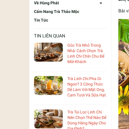
Về Hùng Phát
Bài v
Cẩm Nang Trà Thảo Mộc
Tin Tức
TIN LIÊN QUAN
Góc Trà Nhỏ Trong
Nhà: Cách Chọn Trà
Linh Chi Chỉn Chu Để
Mời Khách
Trà Linh Chi Pha Gì
Ngon? 3 Công Thức
Dễ Làm Với Mật Ong,
Cam Tươi Và Sữa Hạt
Trà Túi Lọc Linh Chi
Nên Chọn Thế Nào Để
Dùng Hằng Ngày Cho
Gia Đình?