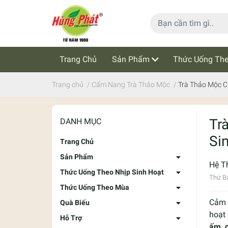
Trang Chủ
Sản Phẩm
Thức Uống The
Cẩm Nang Trà Thảo Mộc
Tin Tức
Trang chủ
/
Cẩm Nang Trà Thảo Mộc
/
Trà Thảo Mộc C
Tr
DANH MỤC
Si
Trang Chủ
Sản Phẩm
Hệ T
Thức Uống Theo Nhịp Sinh Hoạt
Thứ Bả
Thức Uống Theo Mùa
Cảm g
Quà Biếu
hoạt 
Hỗ Trợ
ấm, 