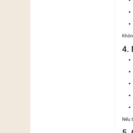
Khôn
4.
Nếu t
5.