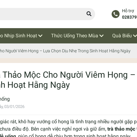
Hỗ trợ
028379
o Nhịp Sinh Hoạt
Thức Uống Theo Mùa
Quà Biếu
ho Người Viêm Họng – Lựa Chọn Dịu Nhẹ Trong Sinh Hoạt Hằng Ngày
à Thảo Mộc Cho Người Viêm Họng – 
nh Hoạt Hằng Ngày
hống
y, 03/01/2026
iác rát, khô hay vướng cổ họng là tình trạng nhiều người gặp phả
chưa điều độ. Bên cạnh việc nghỉ ngơi và giữ ấm,
trà thảo mộc
dễ uống
, giúp cổ họng dễ chịu hơn trong sinh hoạt hằng ngày.