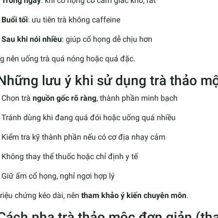
Trong ngày
: khi cổ họng có cảm giác khô, rát
Buổi tối
: ưu tiên trà không caffeine
Sau khi nói nhiều
: giúp cổ họng dễ chịu hơn
g nên uống trà quá nóng hoặc quá đặc.
 Những lưu ý khi sử dụng trà thảo m
Chọn trà
nguồn gốc rõ ràng
, thành phần minh bạch
Tránh dùng khi đang quá đói hoặc uống quá nhiều
Kiểm tra kỹ thành phần nếu có cơ địa nhạy cảm
Không thay thế thuốc hoặc chỉ định y tế
Giữ ấm cổ họng, nghỉ ngơi hợp lý
riệu chứng kéo dài, nên
tham khảo ý kiến chuyên môn
.
 Cách pha trà thảo mộc đơn giản (t