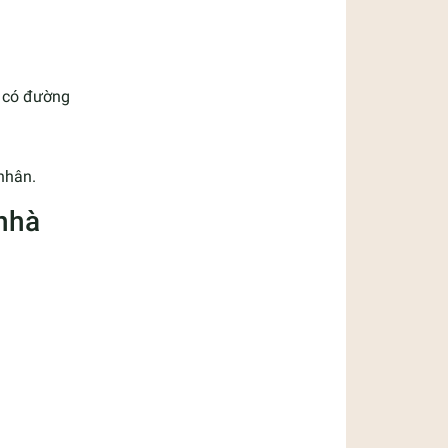
g có đường
 nhân.
 nhà