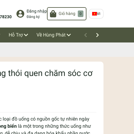
Đăng nhập
Giỏ hàng
0
VI
78230
Đăng ký
Hỗ Trợ
Về Hùng Phát
ong thói quen chăm sóc cơ
c loại đồ uống có nguồn gốc tự nhiên ngày
ong biển
là một trong những thức uống như
àng, dễ chịu và đa dạng hóa khẩu phần nước