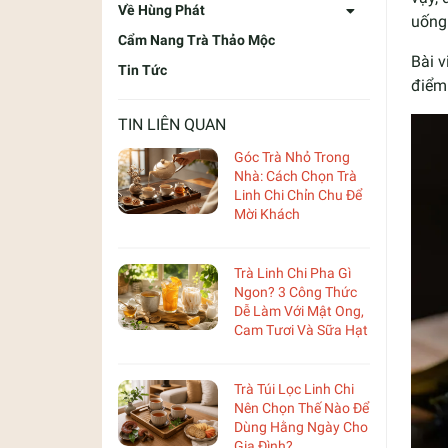
Về Hùng Phát
uống
Cẩm Nang Trà Thảo Mộc
Bài v
Tin Tức
điểm 
TIN LIÊN QUAN
Góc Trà Nhỏ Trong
Nhà: Cách Chọn Trà
Linh Chi Chỉn Chu Để
Mời Khách
Trà Linh Chi Pha Gì
Ngon? 3 Công Thức
Dễ Làm Với Mật Ong,
Cam Tươi Và Sữa Hạt
Trà Túi Lọc Linh Chi
Nên Chọn Thế Nào Để
Dùng Hằng Ngày Cho
Gia Đình?