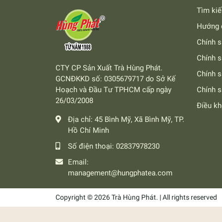
Tìm ki
Hướng 
Chính s
Chính s
CTY CP Sản Xuất Trà Hùng Phát.
Chính 
GCNĐKKD số: 0305679717 do Sở Kế
Hoạch và Đầu Tư TPHCM cấp ngày
Chính s
26/03/2008
Điều k
Địa chỉ:
45 Bình Mỹ, Xã Bình Mỹ, TP.
Hồ Chí Minh
Số điện thoại:
02837978230
Email:
management@hungphatea.com
Copyright © 2026 Trà Hùng Phát. | All rights reserved