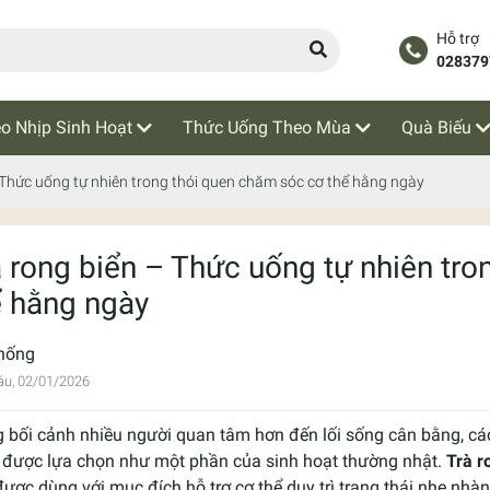
Hỗ trợ
028379
o Nhịp Sinh Hoạt
Thức Uống Theo Mùa
Quà Biếu
 Thức uống tự nhiên trong thói quen chăm sóc cơ thể hằng ngày
à rong biển – Thức uống tự nhiên tr
ể hằng ngày
hống
áu, 02/01/2026
 bối cảnh nhiều người quan tâm hơn đến lối sống cân bằng, cá
 được lựa chọn như một phần của sinh hoạt thường nhật.
Trà r
được dùng với mục đích hỗ trợ cơ thể duy trì trạng thái nhẹ nh