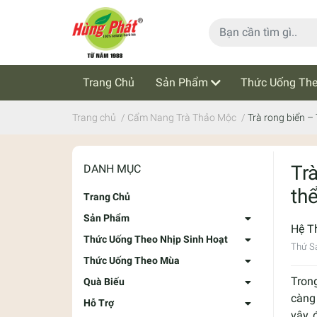
Trang Chủ
Sản Phẩm
Thức Uống The
Cẩm Nang Trà Thảo Mộc
Tin Tức
Trang chủ
/
Cẩm Nang Trà Thảo Mộc
/
Trà rong biển –
Tr
DANH MỤC
th
Trang Chủ
Sản Phẩm
Hệ T
Thức Uống Theo Nhịp Sinh Hoạt
Thứ S
Thức Uống Theo Mùa
Trong
Quà Biếu
càng
Hỗ Trợ
vậy, 