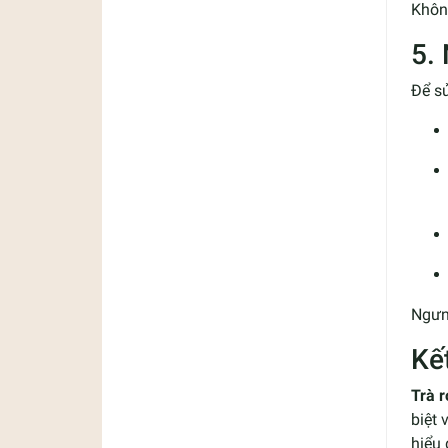
Không
5.
Để s
Ngưn
Kế
Trà r
biệt 
hiểu 