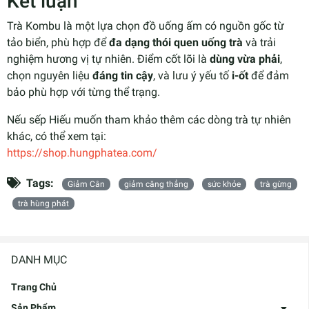
Kết luận
Trà Kombu là một lựa chọn đồ uống ấm có nguồn gốc từ
tảo biển, phù hợp để
đa dạng thói quen uống trà
và trải
nghiệm hương vị tự nhiên. Điểm cốt lõi là
dùng vừa phải
,
chọn nguyên liệu
đáng tin cậy
, và lưu ý yếu tố
i-ốt
để đảm
bảo phù hợp với từng thể trạng.
Nếu sếp Hiếu muốn tham khảo thêm các dòng trà tự nhiên
khác, có thể xem tại:
https://shop.hungphatea.com/
Tags:
Giảm Cân
giảm căng thẳng
sức khỏe
trà gừng
trà hùng phát
DANH MỤC
Trang Chủ
Sản Phẩm