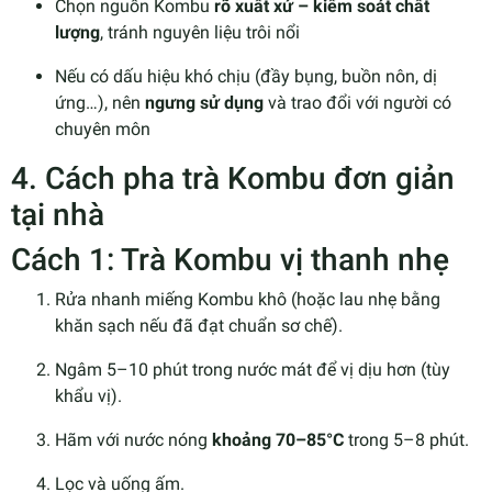
Chọn nguồn Kombu
rõ xuất xứ – kiểm soát chất
lượng
, tránh nguyên liệu trôi nổi
Nếu có dấu hiệu khó chịu (đầy bụng, buồn nôn, dị
ứng…), nên
ngưng sử dụng
và trao đổi với người có
chuyên môn
4. Cách pha trà Kombu đơn giản
tại nhà
Cách 1: Trà Kombu vị thanh nhẹ
Rửa nhanh miếng Kombu khô (hoặc lau nhẹ bằng
khăn sạch nếu đã đạt chuẩn sơ chế).
Ngâm 5–10 phút trong nước mát để vị dịu hơn (tùy
khẩu vị).
Hãm với nước nóng
khoảng 70–85°C
trong 5–8 phút.
Lọc và uống ấm.