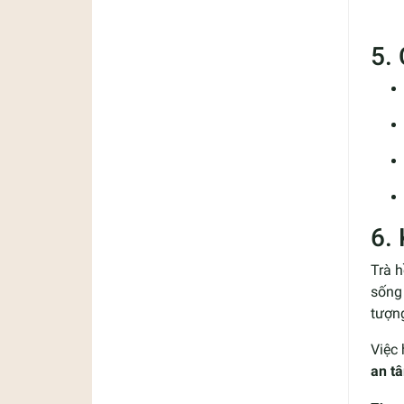
5.
6.
Trà 
sống 
tượn
Việc 
an t