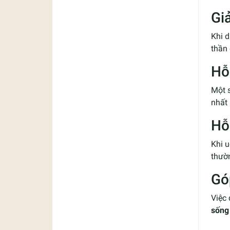
Gi
Khi 
thần 
Hỗ
Một s
nhất 
Hỗ
Khi 
thườ
Gó
Việc 
sống