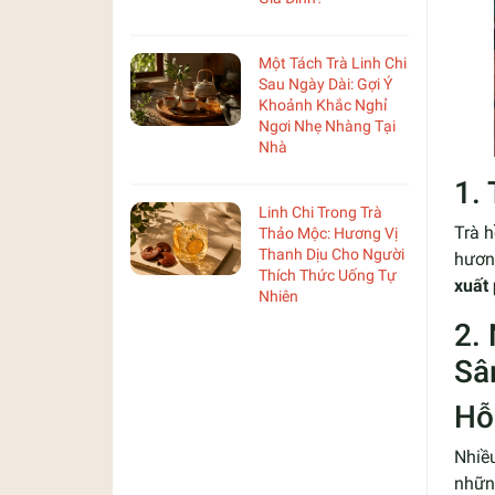
Một Tách Trà Linh Chi
Sau Ngày Dài: Gợi Ý
Khoảnh Khắc Nghỉ
Ngơi Nhẹ Nhàng Tại
Nhà
1.
Linh Chi Trong Trà
Trà 
Thảo Mộc: Hương Vị
Thanh Dịu Cho Người
hương
Thích Thức Uống Tự
xuất
Nhiên
2.
S
Hỗ 
Nhiề
những