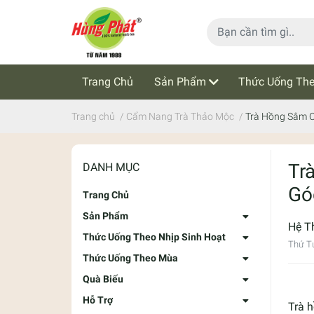
Trang Chủ
Sản Phẩm
Thức Uống The
Cẩm Nang Trà Thảo Mộc
Tin Tức
Trang chủ
/
Cẩm Nang Trà Thảo Mộc
/
Trà Hồng Sâm C
Tr
DANH MỤC
Gó
Trang Chủ
Sản Phẩm
Hệ T
Thức Uống Theo Nhịp Sinh Hoạt
Thứ T
Thức Uống Theo Mùa
Quà Biếu
Hỗ Trợ
Trà 