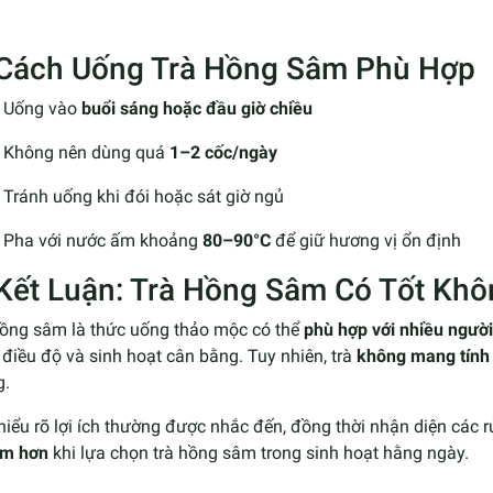
 Cách Uống Trà Hồng Sâm Phù Hợp
Uống vào
buổi sáng hoặc đầu giờ chiều
Không nên dùng quá
1–2 cốc/ngày
Tránh uống khi đói hoặc sát giờ ngủ
Pha với nước ấm khoảng
80–90°C
để giữ hương vị ổn định
 Kết Luận: Trà Hồng Sâm Có Tốt Kh
hồng sâm là thức uống thảo mộc có thể
phù hợp với nhiều ngườ
điều độ và sinh hoạt cân bằng. Tuy nhiên, trà
không mang tính 
g.
hiểu rõ lợi ích thường được nhắc đến, đồng thời nhận diện các r
âm hơn
khi lựa chọn trà hồng sâm trong sinh hoạt hằng ngày.