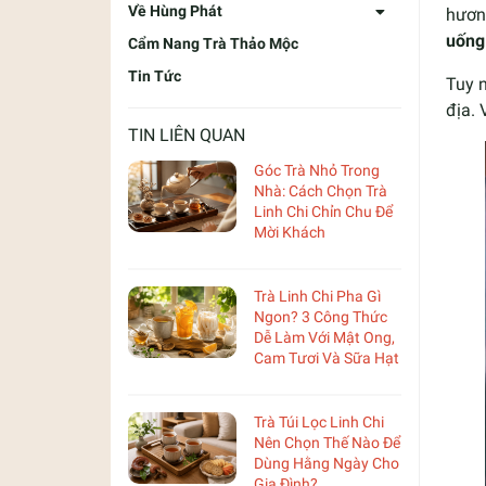
Về Hùng Phát
hương
uống 
Cẩm Nang Trà Thảo Mộc
Tin Tức
Tuy 
địa. 
TIN LIÊN QUAN
Góc Trà Nhỏ Trong
Nhà: Cách Chọn Trà
Linh Chi Chỉn Chu Để
Mời Khách
Trà Linh Chi Pha Gì
Ngon? 3 Công Thức
Dễ Làm Với Mật Ong,
Cam Tươi Và Sữa Hạt
Trà Túi Lọc Linh Chi
Nên Chọn Thế Nào Để
Dùng Hằng Ngày Cho
Gia Đình?