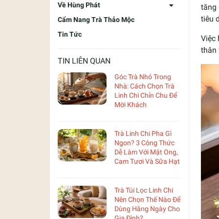
Về Hùng Phát
tăng 
tiêu 
Cẩm Nang Trà Thảo Mộc
Tin Tức
Việc 
thân 
TIN LIÊN QUAN
Góc Trà Nhỏ Trong
Nhà: Cách Chọn Trà
Linh Chi Chỉn Chu Để
Mời Khách
Trà Linh Chi Pha Gì
Ngon? 3 Công Thức
Dễ Làm Với Mật Ong,
Cam Tươi Và Sữa Hạt
Trà Túi Lọc Linh Chi
Nên Chọn Thế Nào Để
Dùng Hằng Ngày Cho
Gia Đình?