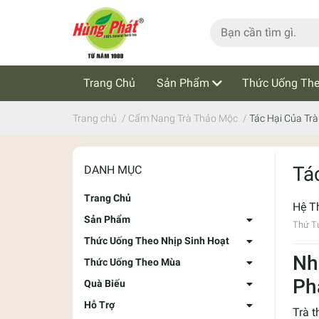
Trang Chủ
Sản Phẩm
Thức Uống The
Cẩm Nang Trà Thảo Mộc
Tin Tức
Trang chủ
/
Cẩm Nang Trà Thảo Mộc
/
Tác Hại Của Tr
Tá
DANH MỤC
Trang Chủ
Hệ T
Sản Phẩm
Thứ T
Thức Uống Theo Nhịp Sinh Hoạt
Nh
Thức Uống Theo Mùa
Ph
Quà Biếu
Hỗ Trợ
Trà 