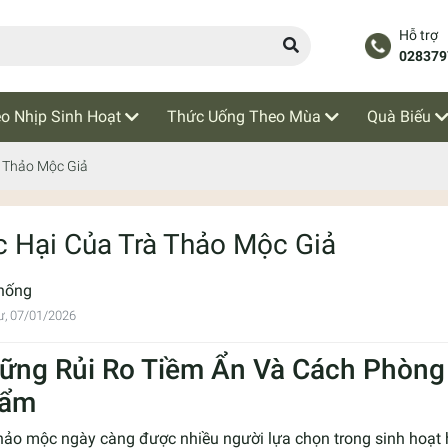
Hỗ trợ
028379
o Nhịp Sinh Hoạt
Thức Uống Theo Mùa
Quà Biếu
à Thảo Mộc Giả
c Hại Của Trà Thảo Mộc Giả
hống
ư, 07/01/2026
ững Rủi Ro Tiềm Ẩn Và Cách Phòng
ẩm
thảo mộc ngày càng được nhiều người lựa chọn trong sinh hoạt 