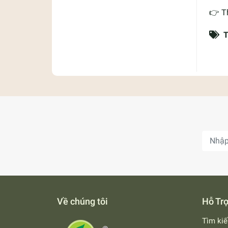
👉 T
T
Về chúng tôi
Hỗ Tr
Tìm ki