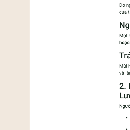
Do ng
của 
Ng
Một 
hoặc
Tr
Mùi h
và l
2.
Lư
Người