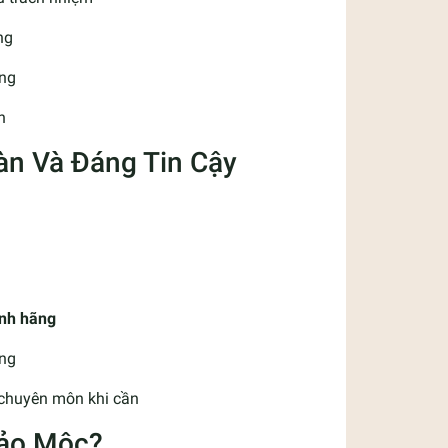
ng
àng
n
àn Và Đáng Tin Cậy
ính hãng
ụng
 chuyên môn khi cần
hảo Mộc?