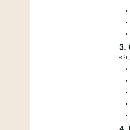
3.
Để hạ
4.