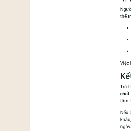
Ngườ
thể t
Việc 
Kế
Trà t
chất 
tâm h
Nếu 
khâu
ngày