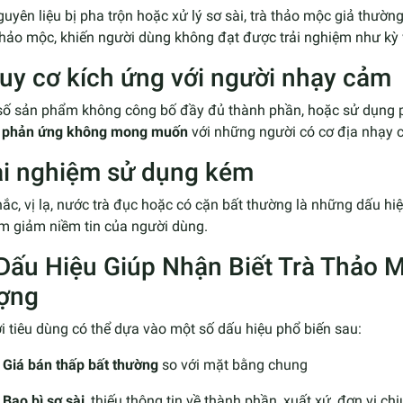
uyên liệu bị pha trộn hoặc xử lý sơ sài, trà thảo mộc giả thườn
thảo mộc, khiến người dùng không đạt được trải nghiệm như kỳ
uy cơ kích ứng với người nhạy cảm
số sản phẩm không công bố đầy đủ thành phần, hoặc sử dụng p
 phản ứng không mong muốn
với những người có cơ địa nhạy 
ải nghiệm sử dụng kém
ắc, vị lạ, nước trà đục hoặc có cặn bất thường là những dấu hiệ
àm giảm niềm tin của người dùng.
 Dấu Hiệu Giúp Nhận Biết Trà Thảo
ợng
 tiêu dùng có thể dựa vào một số dấu hiệu phổ biến sau:
Giá bán thấp bất thường
so với mặt bằng chung
Bao bì sơ sài
, thiếu thông tin về thành phần, xuất xứ, đơn vị ch