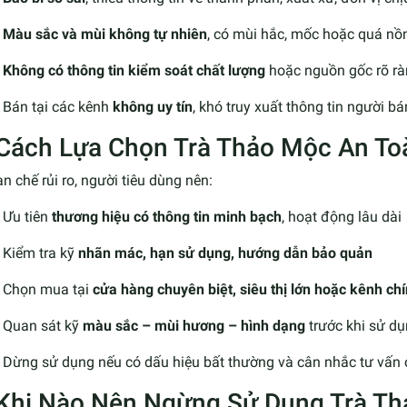
Màu sắc và mùi không tự nhiên
, có mùi hắc, mốc hoặc quá nồ
Không có thông tin kiểm soát chất lượng
hoặc nguồn gốc rõ r
Bán tại các kênh
không uy tín
, khó truy xuất thông tin người bá
 Cách Lựa Chọn Trà Thảo Mộc An To
n chế rủi ro, người tiêu dùng nên:
Ưu tiên
thương hiệu có thông tin minh bạch
, hoạt động lâu dài
Kiểm tra kỹ
nhãn mác, hạn sử dụng, hướng dẫn bảo quản
Chọn mua tại
cửa hàng chuyên biệt, siêu thị lớn hoặc kênh ch
Quan sát kỹ
màu sắc – mùi hương – hình dạng
trước khi sử d
Dừng sử dụng nếu có dấu hiệu bất thường và cân nhắc tư vấn
 Khi Nào Nên Ngừng Sử Dụng Trà T