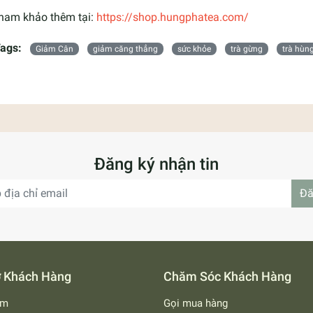
ham khảo thêm tại:
https://shop.hungphatea.com/
ags:
Giảm Cân
giảm căng thẳng
sức khỏe
trà gừng
trà hùn
Đăng ký nhận tin
Đă
ợ Khách Hàng
Chăm Sóc Khách Hàng
ếm
Gọi mua hàng