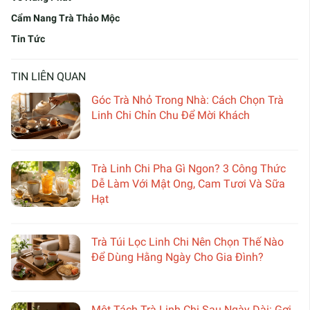
Cẩm Nang Trà Thảo Mộc
Tin Tức
TIN LIÊN QUAN
Góc Trà Nhỏ Trong Nhà: Cách Chọn Trà
Linh Chi Chỉn Chu Để Mời Khách
Trà Linh Chi Pha Gì Ngon? 3 Công Thức
Dễ Làm Với Mật Ong, Cam Tươi Và Sữa
Hạt
Trà Túi Lọc Linh Chi Nên Chọn Thế Nào
Để Dùng Hằng Ngày Cho Gia Đình?
Một Tách Trà Linh Chi Sau Ngày Dài: Gợi