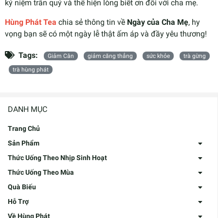
kỷ niệm trân quý và thể hiện lòng biết ơn đối với cha mẹ.
Hùng Phát Tea
chia sẻ thông tin về
Ngày của Cha Mẹ
, hy
vọng bạn sẽ có một ngày lễ thật ấm áp và đầy yêu thương!
Tags:
Giảm Cân
giảm căng thẳng
sức khỏe
trà gừng
trà hùng phát
DANH MỤC
Trang Chủ
Sản Phẩm
Thức Uống Theo Nhịp Sinh Hoạt
Thức Uống Theo Mùa
Quà Biếu
Hỗ Trợ
Về Hùng Phát