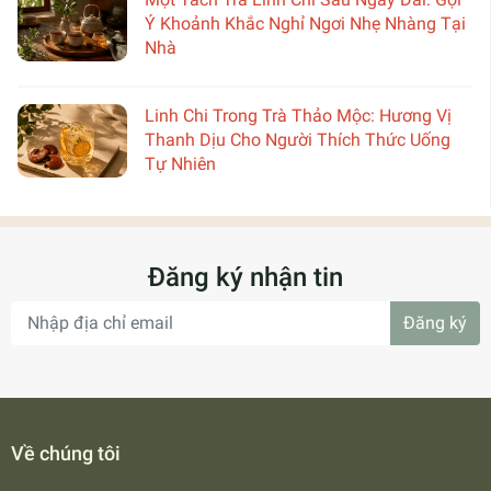
Ý Khoảnh Khắc Nghỉ Ngơi Nhẹ Nhàng Tại
Nhà
Linh Chi Trong Trà Thảo Mộc: Hương Vị
Thanh Dịu Cho Người Thích Thức Uống
Tự Nhiên
Đăng ký nhận tin
Đăng ký
Về chúng tôi