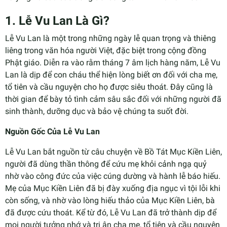
1. Lễ Vu Lan Là Gì?
Lễ Vu Lan là một trong những ngày lễ quan trọng và thiêng
liêng trong văn hóa người Việt, đặc biệt trong cộng đồng
Phật giáo. Diễn ra vào rằm tháng 7 âm lịch hàng năm, Lễ Vu
Lan là dịp để con cháu thể hiện lòng biết ơn đối với cha mẹ,
tổ tiên và cầu nguyện cho họ được siêu thoát. Đây cũng là
thời gian để bày tỏ tình cảm sâu sắc đối với những người đã
sinh thành, dưỡng dục và bảo vệ chúng ta suốt đời.
Nguồn Gốc Của Lễ Vu Lan
Lễ Vu Lan bắt nguồn từ câu chuyện về Bồ Tát Mục Kiền Liên,
người đã dùng thần thông để cứu mẹ khỏi cảnh ngạ quỷ
nhờ vào công đức của việc cúng dường và hành lễ báo hiếu.
Mẹ của Mục Kiền Liên đã bị đày xuống địa ngục vì tội lỗi khi
còn sống, và nhờ vào lòng hiếu thảo của Mục Kiền Liên, bà
đã được cứu thoát. Kể từ đó, Lễ Vu Lan đã trở thành dịp để
mọi người tưởng nhớ và tri ân cha mẹ, tổ tiên và cầu nguyện