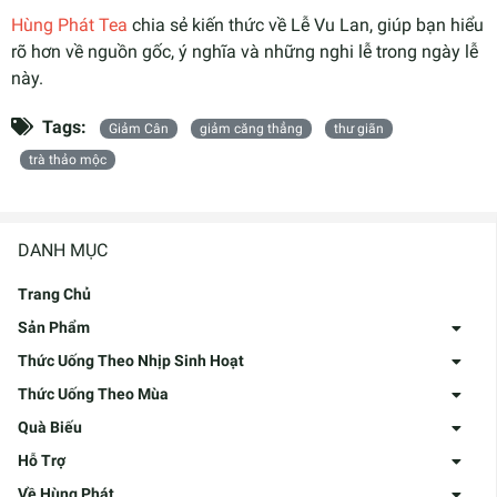
Hùng Phát Tea
chia sẻ kiến thức về Lễ Vu Lan, giúp bạn hiểu
rõ hơn về nguồn gốc, ý nghĩa và những nghi lễ trong ngày lễ
này.
Tags:
Giảm Cân
giảm căng thẳng
thư giãn
trà thảo mộc
DANH MỤC
Trang Chủ
Sản Phẩm
Thức Uống Theo Nhịp Sinh Hoạt
Thức Uống Theo Mùa
Quà Biếu
Hỗ Trợ
Về Hùng Phát