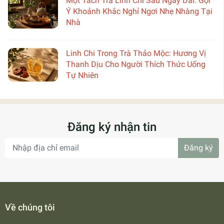
Một Tách Trà Linh Chi Sau Ngày Dài: Gợi
Ý Khoảnh Khắc Nghỉ Ngơi Nhẹ Nhàng Tại
Nhà
Linh Chi Trong Trà Thảo Mộc: Hương Vị
Thanh Dịu Cho Người Thích Thức Uống
Tự Nhiên
Đăng ký nhận tin
Đăng ký
Về chúng tôi