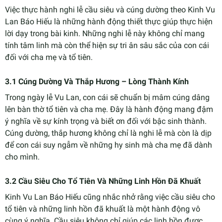
Việc thực hành nghi lễ cầu siêu và cúng dường theo Kinh Vu
Lan Báo Hiếu là những hành động thiết thực giúp thực hiện
lời dạy trong bài kinh. Những nghi lễ này không chỉ mang
tính tâm linh mà còn thể hiện sự tri ân sâu sắc của con cái
đối với cha mẹ và tổ tiên.
3.1 Cúng Dường Và Thắp Hương – Lòng Thành Kính
Trong ngày lễ Vu Lan, con cái sẽ chuẩn bị mâm cúng dâng
lên bàn thờ tổ tiên và cha mẹ. Đây là hành động mang đậm
ý nghĩa về sự kính trọng và biết ơn đối với bậc sinh thành.
Cúng dường, thắp hương không chỉ là nghi lễ mà còn là dịp
để con cái suy ngẫm về những hy sinh mà cha mẹ đã dành
cho mình.
3.2 Cầu Siêu Cho Tổ Tiên Và Những Linh Hồn Đã Khuất
Kinh Vu Lan Báo Hiếu cũng nhắc nhở rằng việc cầu siêu cho
tổ tiên và những linh hồn đã khuất là một hành động vô
cùng ý nghĩa. Cầu siêu không chỉ giúp các linh hồn được