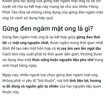
Khám phá tác dụng của gừng đen ngâm mật ong và lợi ích
tuyệt vời mà sự kết hợp này mang lại cho sức khỏe. Hùng
Phát Tea chia sẻ những công dụng của gừng đen ngâm mật
ong và cách sử dụng hiệu quả.
Gừng đen ngâm mật ong là gì?
Gừng đen ngâm mật ong là sự kết hợp giữa
gừng đen thái
lát
và
mật ong nguyên chất
, được ngâm trong thời gian nhất
định để tạo nên một hỗn hợp có
vị cay ấm xen lẫn ngọt dịu
.
Cách làm này xuất phát từ thói quen dân gian, thường được
sử dụng như một
thức uống hoặc nguyên liệu pha chế
trong
sinh hoạt hằng ngày.
Ngày nay, nhiều người lựa chọn gừng đen ngâm mật ong
không phải vì yếu tố “bài thuốc”, mà bởi
tính tiện lợi, hương
vị dễ dùng và nguồn gốc tự nhiên
của hai nguyên liệu quen
thuộc này.