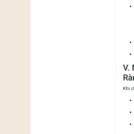
V.
Rà
Khi c