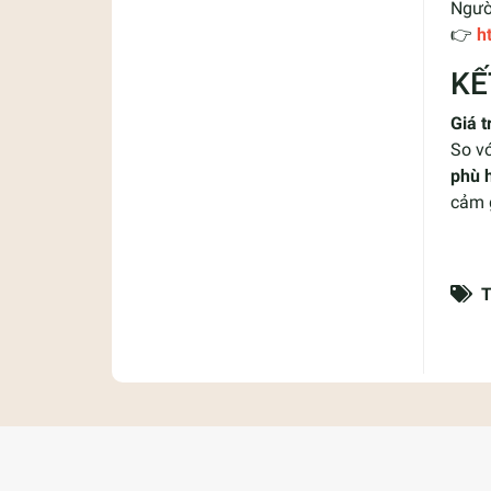
Ngườ
👉
h
KẾ
Giá 
So vớ
phù 
cảm g
T