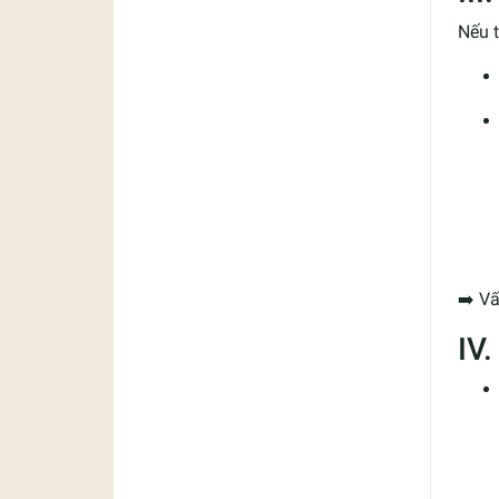
Nếu 
➡️ V
IV