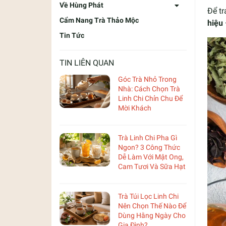
Về Hùng Phát
Để tr
Cẩm Nang Trà Thảo Mộc
hiệu
Tin Tức
TIN LIÊN QUAN
Góc Trà Nhỏ Trong
Nhà: Cách Chọn Trà
Linh Chi Chỉn Chu Để
Mời Khách
Trà Linh Chi Pha Gì
Ngon? 3 Công Thức
Dễ Làm Với Mật Ong,
Cam Tươi Và Sữa Hạt
Trà Túi Lọc Linh Chi
Nên Chọn Thế Nào Để
Dùng Hằng Ngày Cho
Gia Đình?