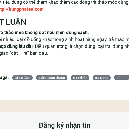
i tiêu dùng có thể tham khảo thêm các dòng trà thảo mộc dùng 
ttp://hungphatea.com
T LUẬN
trà thảo mộc không đắt nếu nhìn đúng cách.
i nhiều loại đồ uống khác trong sinh hoạt hằng ngày, trà thảo
hợp dùng lâu dài
. Điều quan trọng là chọn đúng loại trà, đúng 
iác “đắt – rẻ” ban đầu.
ags:
Giảm Cân
giảm căng thẳng
sức khỏe
trà gừng
trà hùn
Đăng ký nhận tin