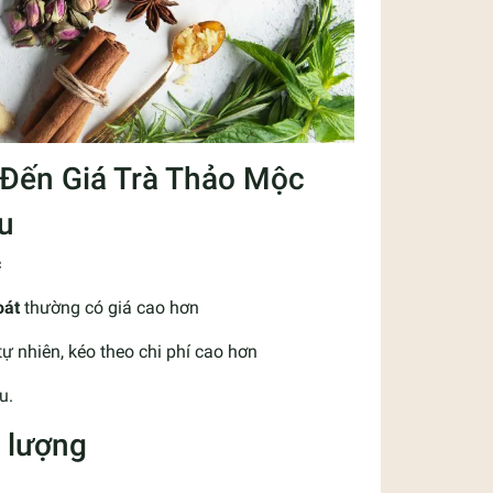
 Đến Giá Trà Thảo Mộc
u
c
oát
thường có giá cao hơn
ự nhiên, kéo theo chi phí cao hơn
u.
t lượng