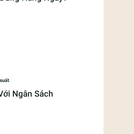
 suất
.
Với Ngân Sách