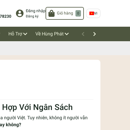
Đăng nhập
Giỏ hàng
0
VI
78230
Đăng ký
Hỗ Trợ
Về Hùng Phát
ù Hợp Với Ngân Sách
a người Việt. Tuy nhiên, không ít người vẫn
 hay không?