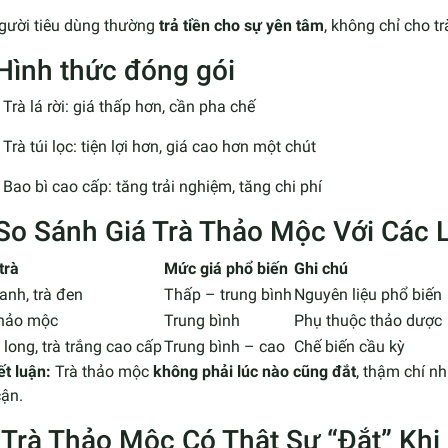
gười tiêu dùng thường
trả tiền cho sự yên tâm
, không chỉ cho tr
 Hình thức đóng gói
Trà lá rời: giá thấp hơn, cần pha chế
Trà túi lọc: tiện lợi hơn, giá cao hơn một chút
Bao bì cao cấp: tăng trải nghiệm, tăng chi phí
. So Sánh Giá Trà Thảo Mộc Với Các 
trà
Mức giá phổ biến
Ghi chú
anh, trà đen
Thấp – trung bình
Nguyên liệu phổ biến
thảo mộc
Trung bình
Phụ thuộc thảo dược
 long, trà trắng cao cấp
Trung bình – cao
Chế biến cầu kỳ
ết luận:
Trà thảo mộc
không phải lúc nào cũng đắt
, thậm chí n
cận.
I. Trà Thảo Mộc Có Thật Sự “Đắt” K