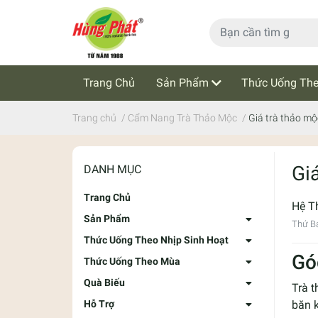
Trang Chủ
Sản Phẩm
Thức Uống The
Cẩm Nang Trà Thảo Mộc
Tin Tức
Trang chủ
/
Cẩm Nang Trà Thảo Mộc
/
Giá trà thảo mộ
Gi
DANH MỤC
Trang Chủ
Hệ T
Sản Phẩm
Thứ Bả
Thức Uống Theo Nhịp Sinh Hoạt
Gó
Thức Uống Theo Mùa
Quà Biếu
Trà t
Hỗ Trợ
băn 