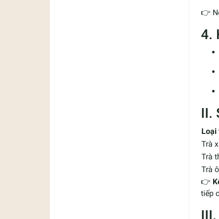
👉 N
4.
II
Loại 
Trà x
Trà 
Trà ô
👉
K
tiếp 
II