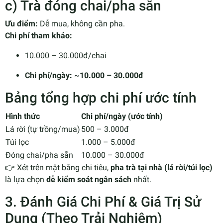
c) Trà đóng chai/pha sẵn
Ưu điểm:
Dễ mua, không cần pha.
Chi phí tham khảo:
10.000 – 30.000đ/chai
Chi phí/ngày:
~
10.000 – 30.000đ
Bảng tổng hợp chi phí ước tính
Hình thức
Chi phí/ngày (ước tính)
Lá rời (tự trồng/mua)
500 – 3.000đ
Túi lọc
1.000 – 5.000đ
Đóng chai/pha sẵn
10.000 – 30.000đ
👉 Xét trên mặt bằng chi tiêu,
pha trà tại nhà (lá rời/túi lọc)
là lựa chọn
dễ kiểm soát ngân sách
nhất.
3. Đánh Giá Chi Phí & Giá Trị Sử
Dụng (Theo Trải Nghiệm)