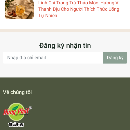
Linh Chi Trong Trà Thảo Mộc: Hương Vị
Thanh Dịu Cho Người Thích Thức Uống
Tự Nhiên
Đăng ký nhận tin
Đăng ký
Về chúng tôi