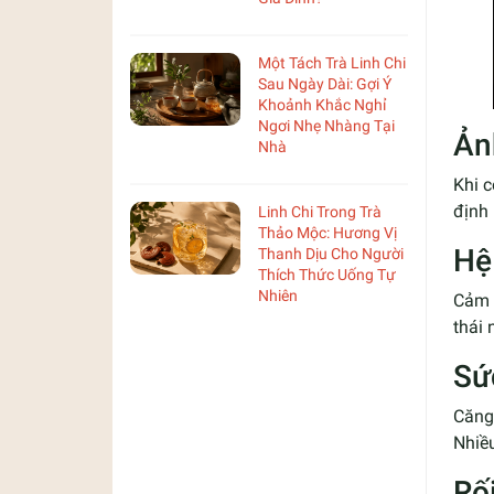
Một Tách Trà Linh Chi
Sau Ngày Dài: Gợi Ý
Khoảnh Khắc Nghỉ
Ngơi Nhẹ Nhàng Tại
Ản
Nhà
Khi c
định
Linh Chi Trong Trà
Thảo Mộc: Hương Vị
Hệ
Thanh Dịu Cho Người
Thích Thức Uống Tự
Nhiên
Cảm g
thái
Sứ
Căng 
Nhiều
Rối