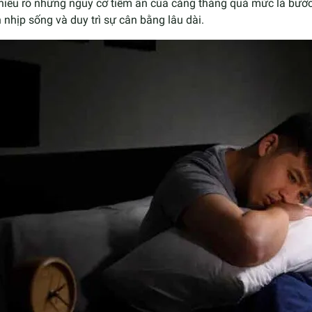
 hiểu rõ những nguy cơ tiềm ẩn của căng thẳng quá mức là bướ
 nhịp sống và duy trì sự cân bằng lâu dài.