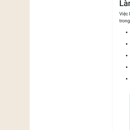
Là
Việc 
trong