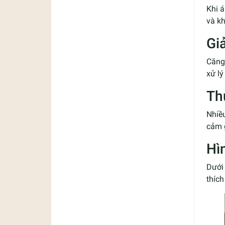
Khi á
và kh
Gi
Căng 
xử lý
Th
Nhiều
cảm g
Hì
Dưới 
thích