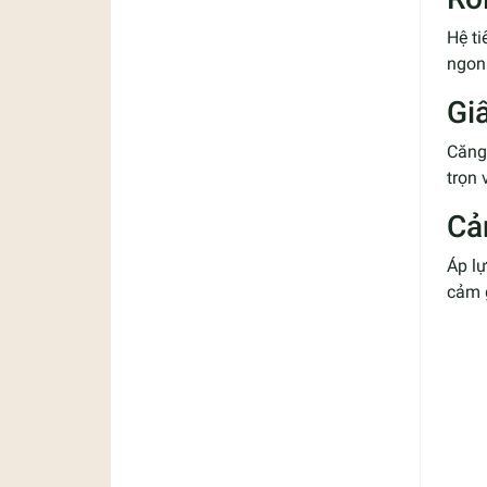
Hệ ti
ngon
Gi
Căng 
trọn
Cả
Áp lự
cảm g