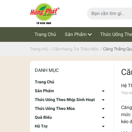
Trang Chủ
Sản Phẩm
Thức Uống The
Cẩm Nang Trà Thảo Mộc
Tin Tức
Trang chủ
/
Cẩm Nang Trà Thảo Mộc
/
Căng Thẳng Quá
Că
DANH MỤC
Trang Chủ
Hệ T
Sản Phẩm
Thứ Ha
Thức Uống Theo Nhịp Sinh Hoạt
Căng 
Thức Uống Theo Mùa
mức đ
Quà Biếu
kéo d
Hỗ Trợ