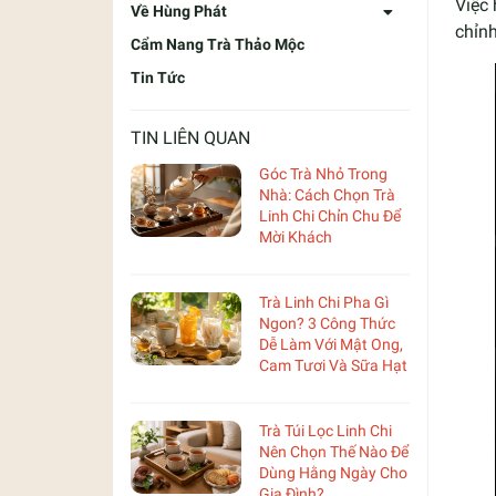
Việc
Về Hùng Phát
chỉnh
Cẩm Nang Trà Thảo Mộc
Tin Tức
TIN LIÊN QUAN
Góc Trà Nhỏ Trong
Nhà: Cách Chọn Trà
Linh Chi Chỉn Chu Để
Mời Khách
Trà Linh Chi Pha Gì
Ngon? 3 Công Thức
Dễ Làm Với Mật Ong,
Cam Tươi Và Sữa Hạt
Trà Túi Lọc Linh Chi
Nên Chọn Thế Nào Để
Dùng Hằng Ngày Cho
Gia Đình?