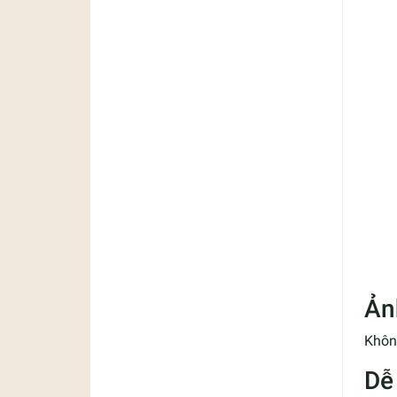
Ản
Không
Dễ