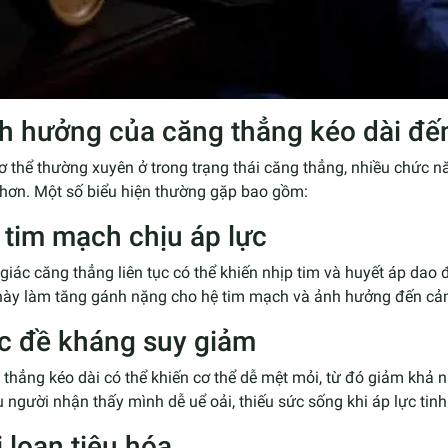
h hưởng của căng thẳng kéo dài đến
ơ thể thường xuyên ở trong trạng thái căng thẳng, nhiều chức 
 hơn. Một số biểu hiện thường gặp bao gồm:
 tim mạch chịu áp lực
iác căng thẳng liên tục có thể khiến nhịp tim và huyết áp dao 
 này làm tăng gánh nặng cho hệ tim mạch và ảnh hưởng đến cảm
c đề kháng suy giảm
thẳng kéo dài có thể khiến cơ thể dễ mệt mỏi, từ đó giảm khả n
 người nhận thấy mình dễ uể oải, thiếu sức sống khi áp lực tinh
 loạn tiêu hóa