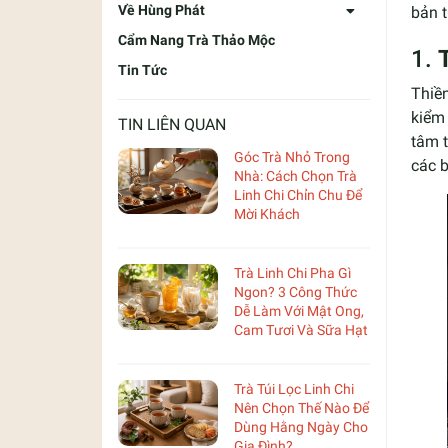
Về Hùng Phát
bản 
Cẩm Nang Trà Thảo Mộc
1.
Tin Tức
Thiền
kiểm 
TIN LIÊN QUAN
tâm t
Góc Trà Nhỏ Trong
các b
Nhà: Cách Chọn Trà
Linh Chi Chỉn Chu Để
Mời Khách
Trà Linh Chi Pha Gì
Ngon? 3 Công Thức
Dễ Làm Với Mật Ong,
Cam Tươi Và Sữa Hạt
Trà Túi Lọc Linh Chi
Nên Chọn Thế Nào Để
Dùng Hằng Ngày Cho
Gia Đình?