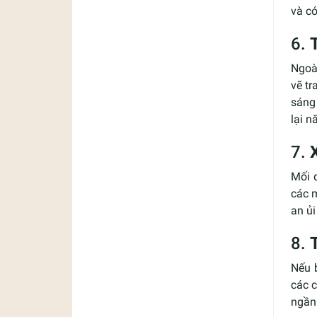
và có
6.
Ngoài
vẽ t
sáng 
lại n
7.
Mối 
các m
an ủ
8.
Nếu 
các c
ngần 