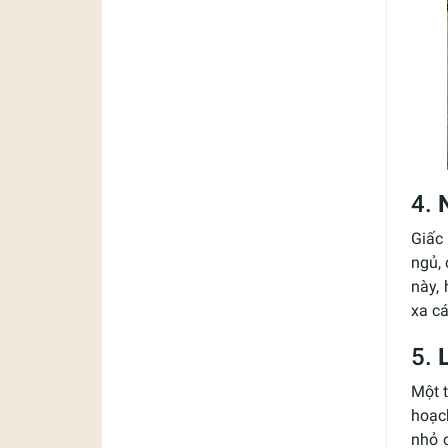
4.
Giấc 
ngủ, 
này,
xa cá
5.
Một t
hoạc
nhỏ 