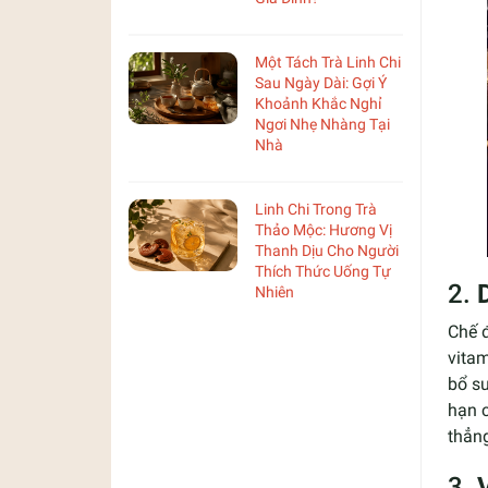
Một Tách Trà Linh Chi
Sau Ngày Dài: Gợi Ý
Khoảnh Khắc Nghỉ
Ngơi Nhẹ Nhàng Tại
Nhà
Linh Chi Trong Trà
Thảo Mộc: Hương Vị
Thanh Dịu Cho Người
Thích Thức Uống Tự
2.
Nhiên
Chế 
vita
bổ s
hạn c
thẳn
3.