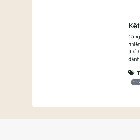
Kết
Căng
nhiên
thể d
dành 
T
tin