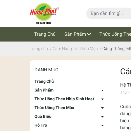
Trang Chủ
Sản Phẩm
Thức Uống The
Cẩm Nang Trà Thảo Mộc
Tin Tức
Trang chủ
/
Cẩm Nang Trà Thảo Mộc
/
Căng Thẳng, Mệ
Că
DANH MỤC
Trang Chủ
Hệ T
Sản Phẩm
Thứ Ha
Thức Uống Theo Nhịp Sinh Hoạt
Cuộc
Thức Uống Theo Mùa
dàng 
Quà Biếu
hiệu
Hỗ Trợ
bằng