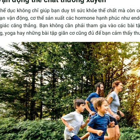
thể dục không chỉ giúp bạn duy trì sức khỏe thể chất mà còn 
bạn vận động, cơ thể sản xuất các hormone hạnh phúc như endo
giác căng thẳng. Bạn không cần phải tham gia vào các bài tậ
, yoga hay những bài tập giãn cơ cũng đủ để bạn cảm thấy thư