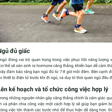
Ngủ đủ giấc
ngủ đóng vai trò quan trọng trong việc phục hồi năng lượng và
cơ thể sẽ sản sinh ra hormone căng thẳng, khiến bạn dễ cảm thấ
 hãy đảm bảo rằng bạn ngủ đủ từ 7-8 giờ mỗi đêm. Bên cạnh đó
c thiết bị điện tử trước khi đi ngủ, và duy trì thói quen ngủ đều 
Lên kế hoạch và tổ chức công việc hợp lý
rong những nguyên nhân gây căng thẳng chính là cảm giác quá t
h và phân chia công việc một cách hợp lý sẽ giúp bạn giảm bớ
công việc lớn thành các bước nhỏ để thực hiện dễ dàng hơn. Đ