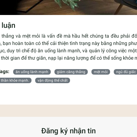
 luận
 thẳng và mệt mỏi là vấn đề mà hầu hết chúng ta đều phải đố
, bạn hoàn toàn có thể cải thiện tình trạng này bằng những ph
ục, duy trì chế độ ăn uống lành mạnh, và quản lý công việc mộ
thời gian để thư giãn, nạp lại năng lượng để có thể sống khỏ
ags:
ăn uống lành mạnh
giảm căng thẳng
mệt mỏi
ngủ đủ giấc
h thần khỏe mạnh.
vận động thể chất
Đăng ký nhận tin