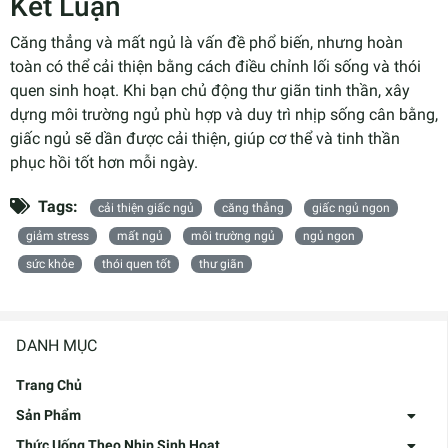
Kết Luận
Căng thẳng và mất ngủ là vấn đề phổ biến, nhưng hoàn
toàn có thể cải thiện bằng cách điều chỉnh lối sống và thói
quen sinh hoạt. Khi bạn chủ động thư giãn tinh thần, xây
dựng môi trường ngủ phù hợp và duy trì nhịp sống cân bằng,
giấc ngủ sẽ dần được cải thiện, giúp cơ thể và tinh thần
phục hồi tốt hơn mỗi ngày.
Tags:
cải thiện giấc ngủ
căng thẳng
giấc ngủ ngon
giảm stress
mất ngủ
môi trường ngủ
ngủ ngon
sức khỏe
thói quen tốt
thư giãn
DANH MỤC
Trang Chủ
Sản Phẩm
Thức Uống Theo Nhịp Sinh Hoạt