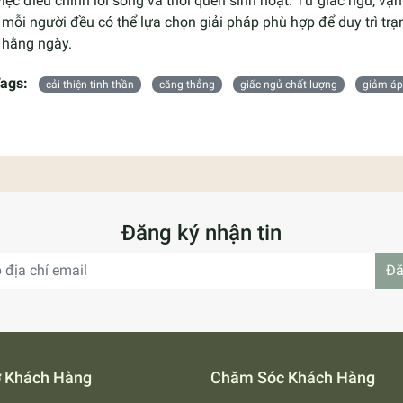
iệc điều chỉnh lối sống và thói quen sinh hoạt. Từ giấc ngủ, vậ
 mỗi người đều có thể lựa chọn giải pháp phù hợp để duy trì trạ
 hằng ngày.
ags:
cải thiện tinh thần
căng thẳng
giấc ngủ chất lượng
giảm áp
Đăng ký nhận tin
Đă
ợ Khách Hàng
Chăm Sóc Khách Hàng