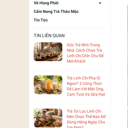
Về Hùng Phát
Cẩm Nang Trà Thảo Mộc
Tin Tức
TIN LIÊN QUAN
Góc Trà Nhỏ Trong
Nhà: Cách Chọn Trà
Linh Chi Chỉn Chu Để
Mời Khách
Trà Linh Chi Pha Gì
Ngon? 3 Công Thức
Dễ Làm Với Mật Ong,
Cam Tươi Và Sữa Hạt
Trà Túi Lọc Linh Chi
Nên Chọn Thế Nào Để
Dùng Hằng Ngày Cho
Gia Đình?