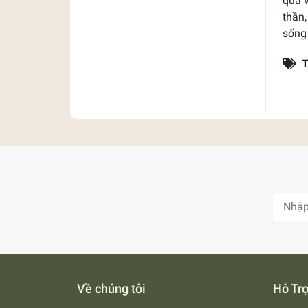
qua v
thần,
sống
T
Về chúng tôi
Hỗ Tr