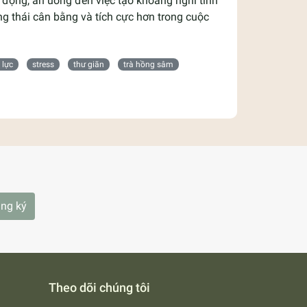
n động, ăn uống đến việc tạo khoảng nghỉ tinh
ng thái cân bằng và tích cực hơn trong cuộc
 lực
stress
thư giãn
trà hồng sâm
ng ký
Theo dõi chúng tôi