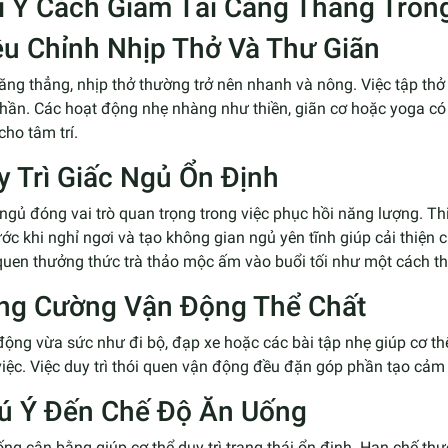
i Ý Cách Giảm Tải Căng Thẳng Tron
ều Chỉnh Nhịp Thở Và Thư Giãn
ăng thẳng, nhịp thở thường trở nên nhanh và nông. Việc tập thở 
thần. Các hoạt động nhẹ nhàng như thiền, giãn cơ hoặc yoga có
cho tâm trí.
y Trì Giấc Ngủ Ổn Định
ngủ đóng vai trò quan trọng trong việc phục hồi năng lượng. Thiế
ước khi nghỉ ngơi và tạo không gian ngủ yên tĩnh giúp cải thiện
quen thưởng thức trà thảo mộc ấm vào buổi tối như một cách th
ng Cường Vận Động Thể Chất
ộng vừa sức như đi bộ, đạp xe hoặc các bài tập nhẹ giúp cơ th
iệc. Việc duy trì thói quen vận động đều đặn góp phần tạo cảm g
ú Ý Đến Chế Độ Ăn Uống
ng cân bằng giúp cơ thể duy trì trạng thái ổn định. Hạn chế t