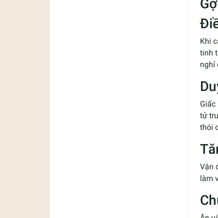
Gợ
Đi
Khi c
tinh 
nghỉ 
Du
Giấc 
tử tr
thói 
Tă
Vận đ
làm v
Ch
Ăn uố