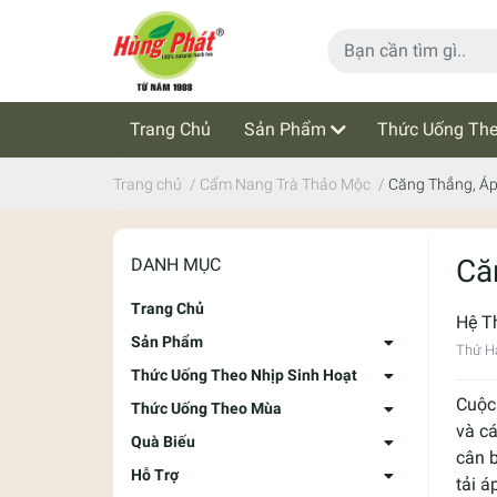
Trang Chủ
Sản Phẩm
Thức Uống The
Cẩm Nang Trà Thảo Mộc
Tin Tức
Trang chủ
/
Cẩm Nang Trà Thảo Mộc
/
Căng Thẳng, Áp
Că
DANH MỤC
Trang Chủ
Hệ T
Sản Phẩm
Thứ Ha
Thức Uống Theo Nhịp Sinh Hoạt
Cuộc 
Thức Uống Theo Mùa
và cá
Quà Biếu
cân 
Hỗ Trợ
tải á