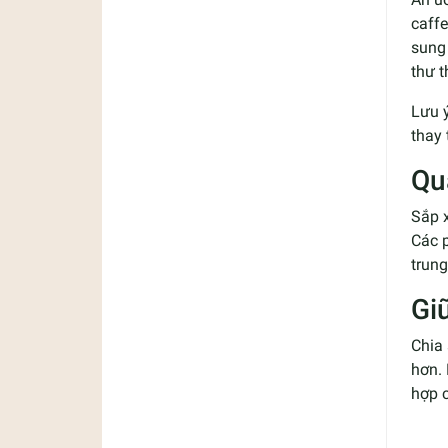
caffe
sung
thư t
Lưu ý
thay 
Qu
Sắp x
Các p
trung
Gi
Chia 
hơn. 
hợp 