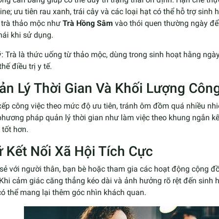
ine; ưu tiên rau xanh, trái cây và các loại hạt có thể hỗ trợ si
 trà thảo mộc như
Trà Hồng Sâm
vào thói quen thường ngày để
hái khi sử dụng.
: Trà là thức uống từ thảo mộc, dùng trong sinh hoạt hằng ngà
thế điều trị y tế.
ản Lý Thời Gian Và Khối Lượng Công
ếp công việc theo mức độ ưu tiên, tránh ôm đồm quá nhiều nhi
hương pháp quản lý thời gian như làm việc theo khung ngắn kết 
 tốt hơn.
ữ Kết Nối Xã Hội Tích Cực
sẻ với người thân, bạn bè hoặc tham gia các hoạt động cộng đồ
Khi cảm giác căng thẳng kéo dài và ảnh hưởng rõ rệt đến sinh h
có thể mang lại thêm góc nhìn khách quan.