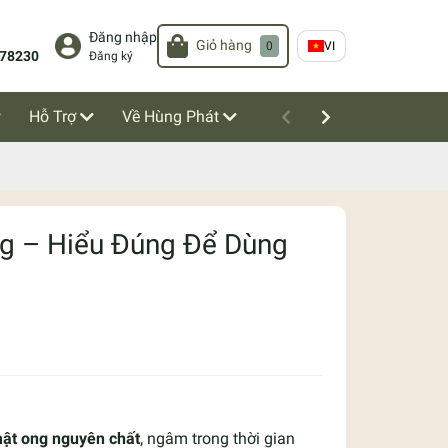
Đăng nhập
Giỏ hàng
0
VI
78230
Đăng ký
Hỗ Trợ
Về Hùng Phát
g – Hiểu Đúng Để Dùng
ật ong nguyên chất
, ngâm trong thời gian