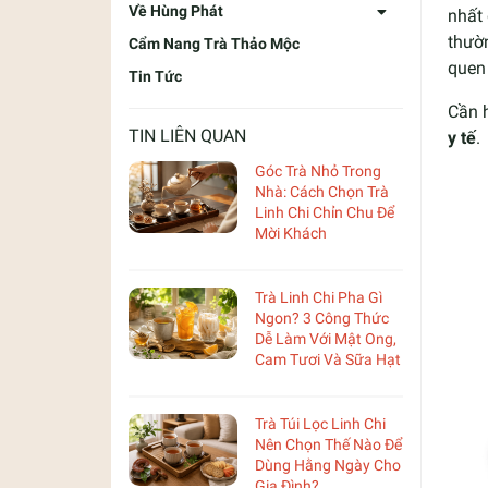
Về Hùng Phát
nhất 
thườ
Cẩm Nang Trà Thảo Mộc
quen 
Tin Tức
Cần 
TIN LIÊN QUAN
y tế
.
Góc Trà Nhỏ Trong
Nhà: Cách Chọn Trà
Linh Chi Chỉn Chu Để
Mời Khách
Trà Linh Chi Pha Gì
Ngon? 3 Công Thức
Dễ Làm Với Mật Ong,
Cam Tươi Và Sữa Hạt
Trà Túi Lọc Linh Chi
Nên Chọn Thế Nào Để
Dùng Hằng Ngày Cho
Gia Đình?