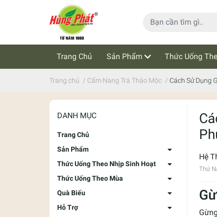
Trang Chủ
Sản Phẩm
Thức Uống The
Cẩm Nang Trà Thảo Mộc
Tin Tức
Trang chủ
/
Cẩm Nang Trà Thảo Mộc
/
Cách Sử Dụng 
Cá
DANH MỤC
Ph
Trang Chủ
Sản Phẩm
Hệ T
Thức Uống Theo Nhịp Sinh Hoạt
Thứ N
Thức Uống Theo Mùa
Gừ
Quà Biếu
Hỗ Trợ
Gừng