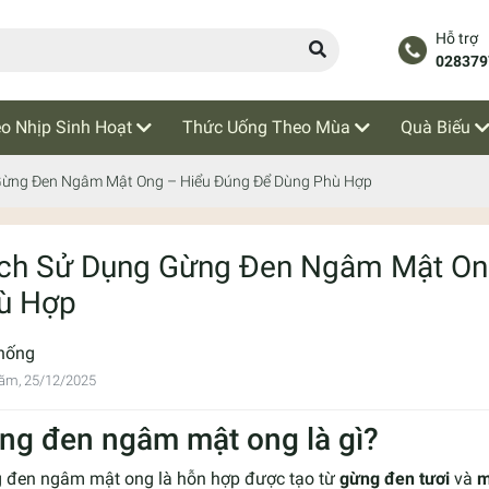
Hỗ trợ
028379
o Nhịp Sinh Hoạt
Thức Uống Theo Mùa
Quà Biếu
Gừng Đen Ngâm Mật Ong – Hiểu Đúng Để Dùng Phù Hợp
ch Sử Dụng Gừng Đen Ngâm Mật On
ù Hợp
hống
ăm, 25/12/2025
ng đen ngâm mật ong là gì?
 đen ngâm mật ong là hỗn hợp được tạo từ
gừng đen tươi
và
m