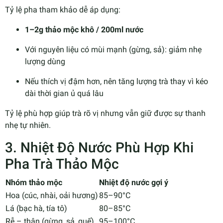
Tỷ lệ pha tham khảo dễ áp dụng:
1–2g thảo mộc khô / 200ml nước
Với nguyên liệu có mùi mạnh (gừng, sả): giảm nhẹ
lượng dùng
Nếu thích vị đậm hơn, nên tăng lượng trà thay vì kéo
dài thời gian ủ quá lâu
Tỷ lệ phù hợp giúp trà rõ vị nhưng vẫn giữ được sự thanh
nhẹ tự nhiên.
3. Nhiệt Độ Nước Phù Hợp Khi
Pha Trà Thảo Mộc
Nhóm thảo mộc
Nhiệt độ nước gợi ý
Hoa (cúc, nhài, oải hương)
85–90°C
Lá (bạc hà, tía tô)
80–85°C
Rễ – thân (gừng, sả, quế)
95–100°C