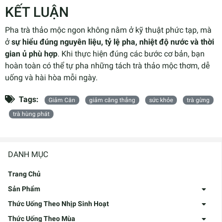
KẾT LUẬN
Pha trà thảo mộc ngon không nằm ở kỹ thuật phức tạp, mà
ở
sự hiểu đúng nguyên liệu, tỷ lệ pha, nhiệt độ nước và thời
gian ủ phù hợp
. Khi thực hiện đúng các bước cơ bản, bạn
hoàn toàn có thể tự pha những tách trà thảo mộc thơm, dễ
uống và hài hòa mỗi ngày.
Tags:
Giảm Cân
giảm căng thẳng
sức khỏe
trà gừng
trà hùng phát
DANH MỤC
Trang Chủ
Sản Phẩm
Thức Uống Theo Nhịp Sinh Hoạt
Thức Uống Theo Mùa