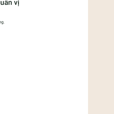
uẩn vị
ng.