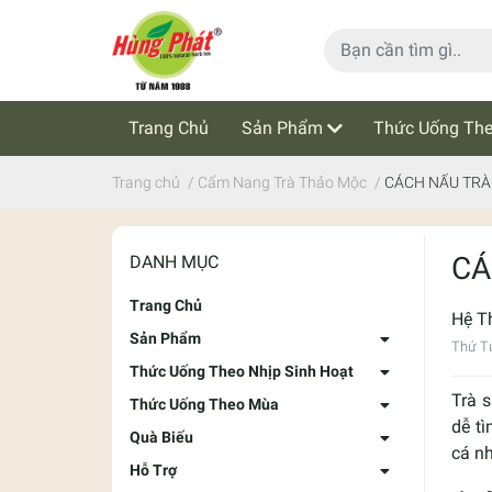
Trang Chủ
Sản Phẩm
Thức Uống The
Cẩm Nang Trà Thảo Mộc
Tin Tức
Trang chủ
/
Cẩm Nang Trà Thảo Mộc
/
CÁCH NẤU TRÀ
CÁ
DANH MỤC
Trang Chủ
Hệ T
Sản Phẩm
Thứ T
Thức Uống Theo Nhịp Sinh Hoạt
Trà 
Thức Uống Theo Mùa
dễ tì
Quà Biếu
cá nh
Hỗ Trợ