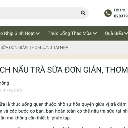
Hỗ trợ
028379
o Nhịp Sinh Hoạt
Thức Uống Theo Mùa
Quà Biếu
 SỮA ĐƠN GIẢN, THƠM LỪNG TẠI NHÀ
CH NẤU TRÀ SỮA ĐƠN GIẢN, THƠM
hống
ư, 31/12/2025
sữa là thức uống quen thuộc nhờ sự hòa quyện giữa vị trà đậm,
m và các bước cơ bản, bạn hoàn toàn có thể nấu trà sữa tại nh
ân mà không cần thiết bị phức tạp.