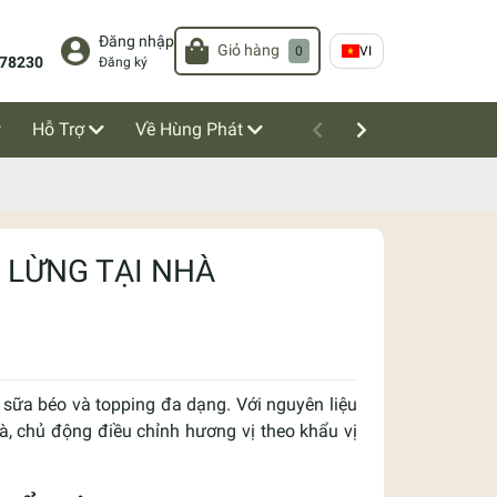
Đăng nhập
Giỏ hàng
0
VI
78230
Đăng ký
Hỗ Trợ
Về Hùng Phát
 LỪNG TẠI NHÀ
 sữa béo và topping đa dạng. Với nguyên liệu
à, chủ động điều chỉnh hương vị theo khẩu vị