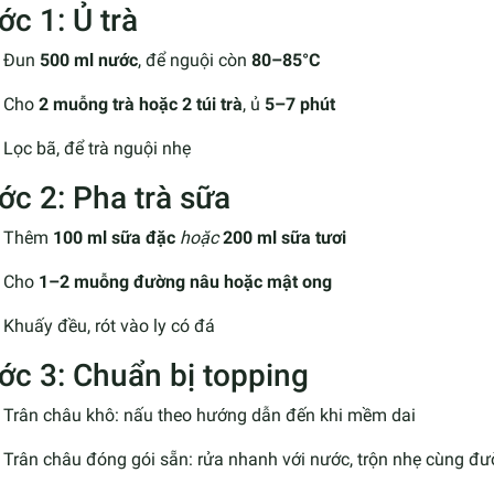
ớc 1: Ủ trà
Đun
500 ml nước
, để nguội còn
80–85°C
Cho
2 muỗng trà hoặc 2 túi trà
, ủ
5–7 phút
Lọc bã, để trà nguội nhẹ
ớc 2: Pha trà sữa
Thêm
100 ml sữa đặc
hoặc
200 ml sữa tươi
Cho
1–2 muỗng đường nâu hoặc mật ong
Khuấy đều, rót vào ly có đá
ớc 3: Chuẩn bị topping
Trân châu khô: nấu theo hướng dẫn đến khi mềm dai
Trân châu đóng gói sẵn: rửa nhanh với nước, trộn nhẹ cùng đ