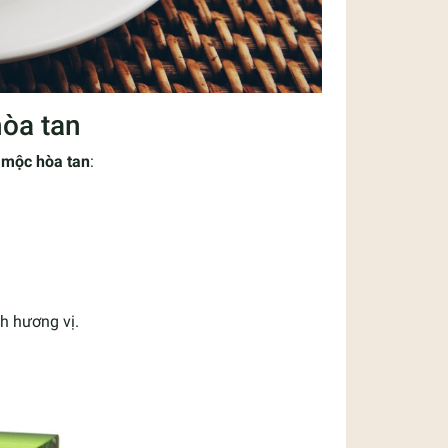
hòa tan
 mộc hòa tan
:
h hương vị.