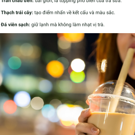
Trân châu đen:
dai giòn, là topping phổ biến của trà sữa.
Thạch trái cây:
tạo điểm nhấn về kết cấu và màu sắc.
Đá viên sạch:
giữ lạnh mà không làm nhạt vị trà.