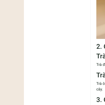
2.
Tr
Trà đ
Tr
Trà ô
cây.
3. 