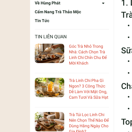
1.
Về Hùng Phát
Cẩm Nang Trà Thảo Mộc
Tr
Tin Tức
TIN LIÊN QUAN
Góc Trà Nhỏ Trong
Sữ
Nhà: Cách Chọn Trà
Linh Chi Chỉn Chu Để
Mời Khách
Trà Linh Chi Pha Gì
Ch
Ngon? 3 Công Thức
Dễ Làm Với Mật Ong,
Cam Tươi Và Sữa Hạt
Trà Túi Lọc Linh Chi
To
Nên Chọn Thế Nào Để
Dùng Hằng Ngày Cho
Gia Đình?