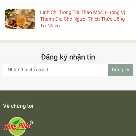
Linh Chi Trong Trà Thảo Mộc: Hương Vị
Thanh Dịu Cho Người Thích Thức Uống
Tự Nhiên
Đăng ký nhận tin
Đăng ký
Về chúng tôi