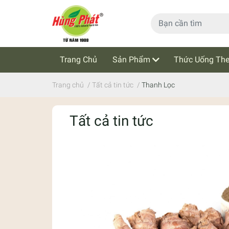
Trang Chủ
Sản Phẩm
Thức Uống The
Cẩm Nang Trà Thảo Mộc
Tin Tức
Trang chủ
/
Tất cả tin tức
/
Thanh Lọc
Tất cả tin tức