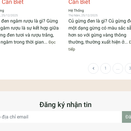
 Cần Biết
Cần Biết
ống
Hệ Thống
, 25/12/2025
Thứ Năm, 25/12/2025
 đen ngâm rượu là gì? Gừng
Củ gừng đen là gì? Củ gừng đ
gâm rượu là sự kết hợp giữa
một dạng gừng có màu sắc s
ng đen tươi và rượu trắng,
hơn so với gừng vàng thông
ngâm trong thời gian...
thường, thường xuất hiện ở...
Đọc
tiếp
1
...
Đăng ký nhận tin
Đă