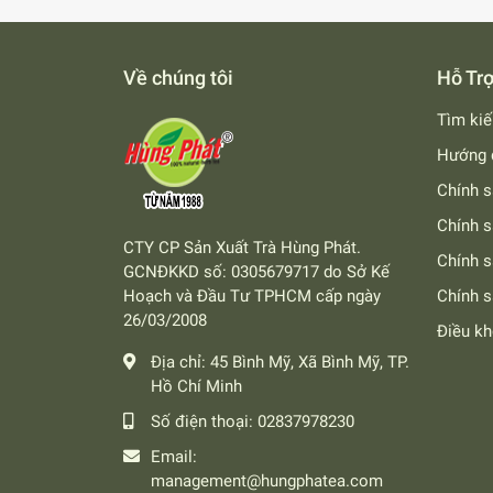
Về chúng tôi
Hỗ Tr
Tìm ki
Hướng 
Chính s
Chính s
CTY CP Sản Xuất Trà Hùng Phát.
Chính 
GCNĐKKD số: 0305679717 do Sở Kế
Hoạch và Đầu Tư TPHCM cấp ngày
Chính s
26/03/2008
Điều k
Địa chỉ:
45 Bình Mỹ, Xã Bình Mỹ, TP.
Hồ Chí Minh
Số điện thoại:
02837978230
Email:
management@hungphatea.com