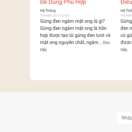
Để Dùng Phù Hợp
Điều
Hệ Thống
Hệ Th
Thứ Năm, 25/12/2025
Thứ Năm
Gừng đen ngâm mật ong là gì?
Gừng
Gừng đen ngâm mật ong là hỗn
đen n
hợp được tạo từ gừng đen tươi và
củ gừ
mật ong nguyên chất, ngâm...
được 
Đọc
tiếp
tiếp