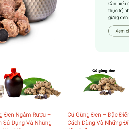
Cần hiểu 
thực tế, n
gừng đen 
Xem ch
g Đen Ngâm Rượu –
Củ Gừng Đen – Đặc Điể
h Sử Dụng Và Những
Cách Dùng Và Những Đi