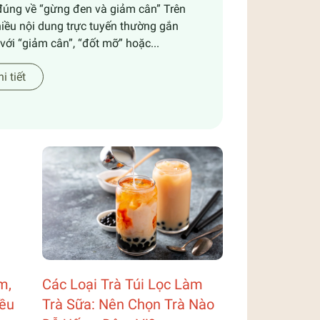
đúng về “gừng đen và giảm cân” Trên
hiều nội dung trực tuyến thường gắn
với “giảm cân”, “đốt mỡ” hoặc...
i tiết
m,
Các Loại Trà Túi Lọc Làm
ều
Trà Sữa: Nên Chọn Trà Nào