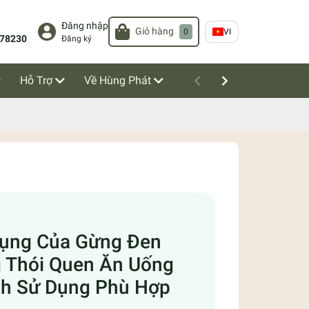
Đăng nhập
Giỏ hàng
0
VI
78230
Đăng ký
Hỗ Trợ
Về Hùng Phát
Dụng Của Gừng Đen
 Thói Quen Ăn Uống
ch Sử Dụng Phù Hợp