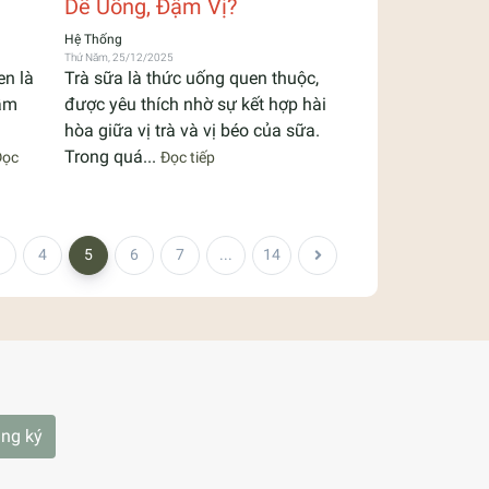
Dễ Uống, Đậm Vị?
Hệ Thống
Thứ Năm, 25/12/2025
en là
Trà sữa là thức uống quen thuộc,
ẫm
được yêu thích nhờ sự kết hợp hài
hòa giữa vị trà và vị béo của sữa.
Trong quá...
Đọc
Đọc tiếp
3
4
5
6
7
...
14
ng ký