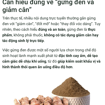
Cần hiểu đúng về “gừng đen và
giảm cân”
Trên thực tế, nhiều nội dung trực tuyến thường gắn gừng
đen với “giảm cân”, “đốt mỡ” hoặc “thay đổi vóc dáng”. Tuy
nhiên, theo cách hiểu
đúng và an toàn
, gừng đen là
thực
phẩm
, không phải thuốc,
không có tác dụng giảm cân hay
tác động sinh lý trực tiếp
.
Việc gừng đen được một số người lựa chọn trong chế độ
sinh hoạt lành mạnh xuất phát từ
đặc tính cay ấm, dễ tạo
cảm giác dễ chịu khi uống
, từ đó
giúp kiểm soát khẩu vị và
hình thành thói quen ăn uống điều độ hơn
.