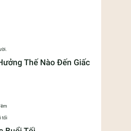
ười.
 Hưởng Thế Nào Đến Giấc
 đêm
 tối
 Buổi Tối