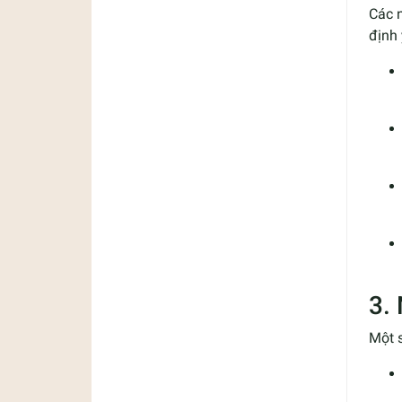
Các 
định 
3.
Một s