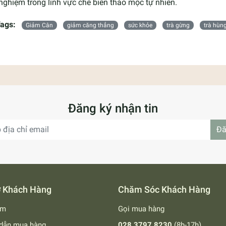
nghiệm trong lĩnh vực chế biến thảo mộc tự nhiên.
ags:
Giảm Cân
giảm căng thẳng
sức khỏe
trà gừng
trà hùn
Đăng ký nhận tin
Đă
ợ Khách Hàng
Chăm Sóc Khách Hàng
ếm
Gọi mua hàng
dẫn mua hàng
028 3797 8230
(8h-17h)