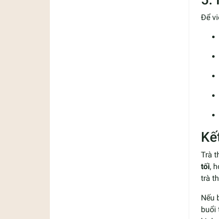
Để vi
Kế
Trà 
tối
, 
trà t
Nếu 
buổi