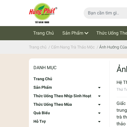
Trang Chủ
Sản Phẩm
Thức Uống The
Cẩm Nang Trà Thảo Mộc
Tin Tức
Trang chủ
/
Cẩm Nang Trà Thảo Mộc
/
Ảnh Hưởng Của 
Ản
DANH MỤC
Trang Chủ
Hệ T
Sản Phẩm
Thứ T
Thức Uống Theo Nhịp Sinh Hoạt
Giấc
Thức Uống Theo Mùa
trung
Quà Biếu
trà 
Hỗ Trợ
thảo