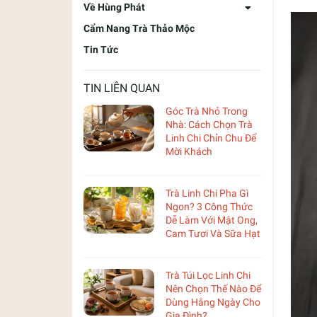
Về Hùng Phát
Cẩm Nang Trà Thảo Mộc
Tin Tức
TIN LIÊN QUAN
Góc Trà Nhỏ Trong
Nhà: Cách Chọn Trà
Linh Chi Chỉn Chu Để
Mời Khách
Trà Linh Chi Pha Gì
Ngon? 3 Công Thức
Dễ Làm Với Mật Ong,
Cam Tươi Và Sữa Hạt
Trà Túi Lọc Linh Chi
Nên Chọn Thế Nào Để
Dùng Hằng Ngày Cho
Gia Đình?