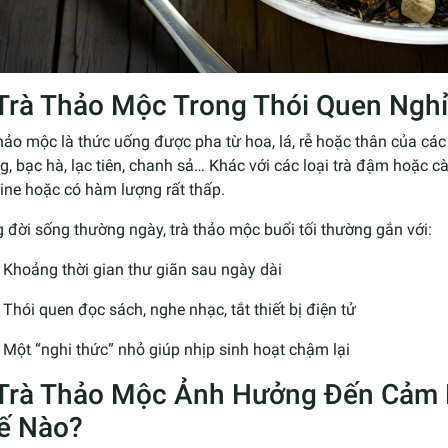
 Trà Thảo Mộc Trong Thói Quen Nghỉ
hảo mộc là thức uống được pha từ hoa, lá, rễ hoặc thân của các 
, bạc hà, lạc tiên, chanh sả… Khác với các loại trà đậm hoặc c
ine hoặc có hàm lượng rất thấp.
 đời sống thường ngày, trà thảo mộc buổi tối thường gắn với:
Khoảng thời gian thư giãn sau ngày dài
Thói quen đọc sách, nghe nhạc, tắt thiết bị điện tử
Một “nghi thức” nhỏ giúp nhịp sinh hoạt chậm lại
 Trà Thảo Mộc Ảnh Hưởng Đến Cảm 
ế Nào?