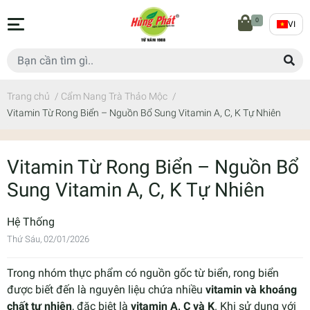
0
VI
Trang chủ
/
Cẩm Nang Trà Thảo Mộc
/
Vitamin Từ Rong Biển – Nguồn Bổ Sung Vitamin A, C, K Tự Nhiên
Vitamin Từ Rong Biển – Nguồn Bổ
Sung Vitamin A, C, K Tự Nhiên
Hệ Thống
Thứ Sáu, 02/01/2026
Trong nhóm thực phẩm có nguồn gốc từ biển, rong biển
được biết đến là nguyên liệu chứa nhiều
vitamin và khoáng
chất tự nhiên
, đặc biệt là
vitamin A, C và K
. Khi sử dụng với