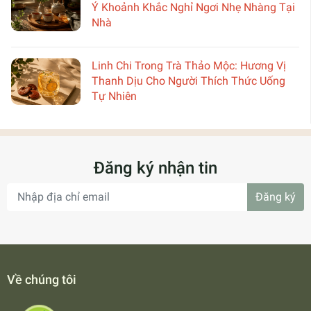
Ý Khoảnh Khắc Nghỉ Ngơi Nhẹ Nhàng Tại
Nhà
Linh Chi Trong Trà Thảo Mộc: Hương Vị
Thanh Dịu Cho Người Thích Thức Uống
Tự Nhiên
Đăng ký nhận tin
Đăng ký
Về chúng tôi