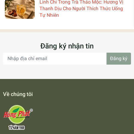
Linh Chi Trong Trà Thảo Mộc: Hương Vị
Thanh Dịu Cho Người Thích Thức Uống
Tự Nhiên
Đăng ký nhận tin
Đăng ký
Về chúng tôi