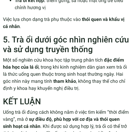
Trà ổi kết hợp:
thêm gừng, sả hoặc mật ong để điều
chỉnh hương vị
Việc lựa chọn dạng trà phụ thuộc vào
thói quen và khẩu vị
cá nhân
.
5. Trà ổi dưới góc nhìn nghiên cứu
và sử dụng truyền thống
Một số nghiên cứu khoa học tập trung phân tích
đặc điểm
hóa học của lá ổi
, trong khi kinh nghiệm dân gian xem trà ổi
là thức uống quen thuộc trong sinh hoạt thường ngày. Hai
góc nhìn này mang tính
tham khảo
, không thay thế cho chỉ
định y khoa hay khuyến nghị điều trị.
KẾT LUẬN
Uống trà ổi đúng cách không nằm ở việc tìm kiếm “thời điểm
vàng”, mà ở
sự điều độ, phù hợp với cơ địa và thói quen
sinh hoạt cá nhân
. Khi được sử dụng hợp lý, trà ổi có thể trở