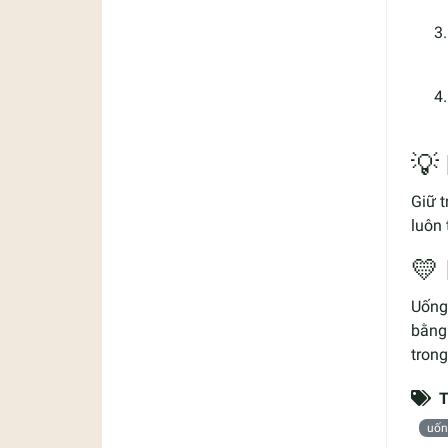
💡
Giữ t
luôn 
💛
Uốn
bằng 
trong
T
uốn