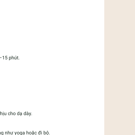
0–15 phút.
hịu cho dạ dày.
àng như yoga hoặc đi bộ.