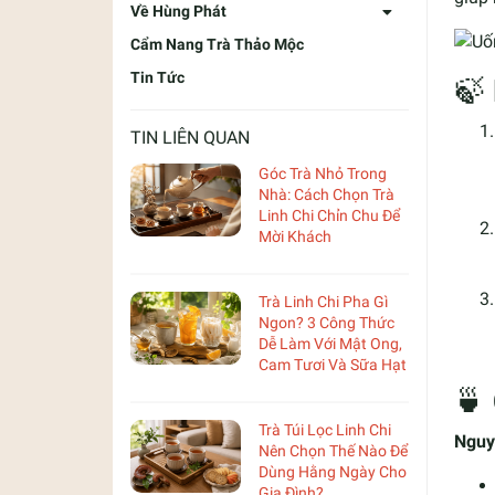
Về Hùng Phát
Cẩm Nang Trà Thảo Mộc
Tin Tức
🍃
TIN LIÊN QUAN
Góc Trà Nhỏ Trong
Nhà: Cách Chọn Trà
Linh Chi Chỉn Chu Để
Mời Khách
Trà Linh Chi Pha Gì
Ngon? 3 Công Thức
Dễ Làm Với Mật Ong,
Cam Tươi Và Sữa Hạt
🍵
Trà Túi Lọc Linh Chi
Nguy
Nên Chọn Thế Nào Để
Dùng Hằng Ngày Cho
Gia Đình?