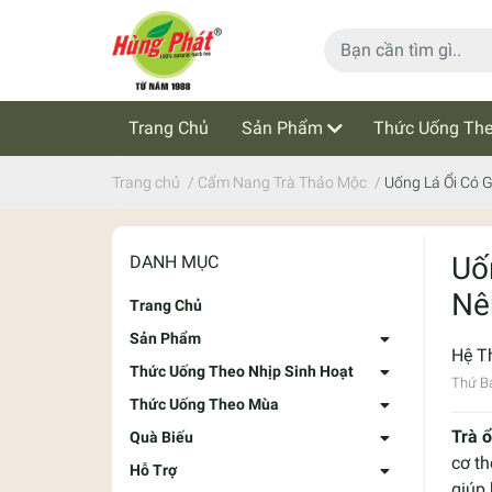
Trang Chủ
Sản Phẩm
Thức Uống The
Cẩm Nang Trà Thảo Mộc
Tin Tức
Trang chủ
/
Cẩm Nang Trà Thảo Mộc
/
Uống Lá Ổi Có 
Uố
DANH MỤC
Nê
Trang Chủ
Sản Phẩm
Hệ T
Thức Uống Theo Nhịp Sinh Hoạt
Thứ Bả
Thức Uống Theo Mùa
Trà 
Quà Biếu
cơ th
Hỗ Trợ
giúp