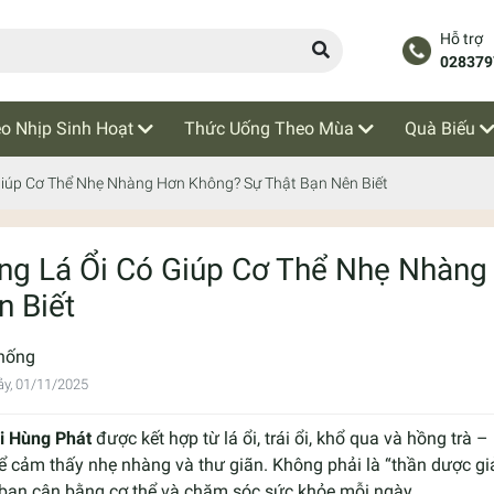
Hỗ trợ
028379
o Nhịp Sinh Hoạt
Thức Uống Theo Mùa
Quà Biếu
Giúp Cơ Thể Nhẹ Nhàng Hơn Không? Sự Thật Bạn Nên Biết
ng Lá Ổi Có Giúp Cơ Thể Nhẹ Nhàng
n Biết
hống
y, 01/11/2025
ổi Hùng Phát
được kết hợp từ lá ổi, trái ổi, khổ qua và hồng trà
ể cảm thấy nhẹ nhàng và thư giãn. Không phải là “thần dược giả
 bạn cân bằng cơ thể và chăm sóc sức khỏe mỗi ngày.