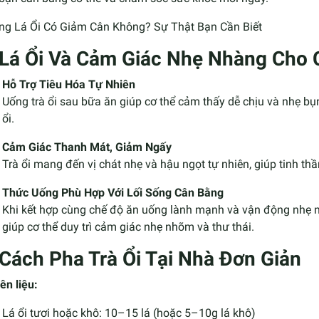
Lá Ổi Và Cảm Giác Nhẹ Nhàng Cho 
Hỗ Trợ Tiêu Hóa Tự Nhiên
Uống trà ổi sau bữa ăn giúp cơ thể cảm thấy dễ chịu và nhẹ bụng
ổi.
Cảm Giác Thanh Mát, Giảm Ngấy
Trà ổi mang đến vị chát nhẹ và hậu ngọt tự nhiên, giúp tinh t
Thức Uống Phù Hợp Với Lối Sống Cân Bằng
Khi kết hợp cùng chế độ ăn uống lành mạnh và vận động nhẹ n
giúp cơ thể duy trì cảm giác nhẹ nhõm và thư thái.
Cách Pha Trà Ổi Tại Nhà Đơn Giản
ên liệu:
Lá ổi tươi hoặc khô: 10–15 lá (hoặc 5–10g lá khô)