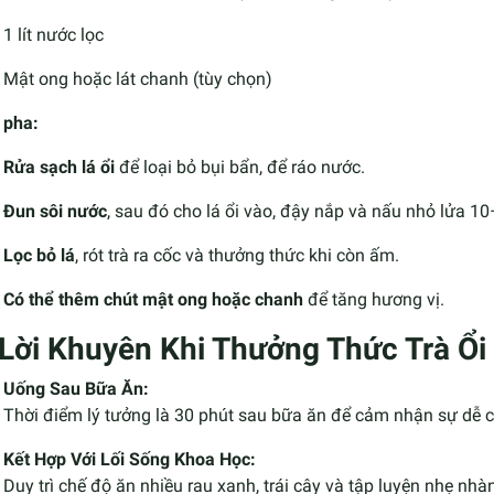
1 lít nước lọc
Mật ong hoặc lát chanh (tùy chọn)
 pha:
Rửa sạch lá ổi
để loại bỏ bụi bẩn, để ráo nước.
Đun sôi nước
, sau đó cho lá ổi vào, đậy nắp và nấu nhỏ lửa 1
Lọc bỏ lá
, rót trà ra cốc và thưởng thức khi còn ấm.
Có thể thêm chút mật ong hoặc chanh
để tăng hương vị.
Lời Khuyên Khi Thưởng Thức Trà Ổi
Uống Sau Bữa Ăn:
Thời điểm lý tưởng là 30 phút sau bữa ăn để cảm nhận sự dễ c
Kết Hợp Với Lối Sống Khoa Học:
Duy trì chế độ ăn nhiều rau xanh, trái cây và tập luyện nhẹ nh