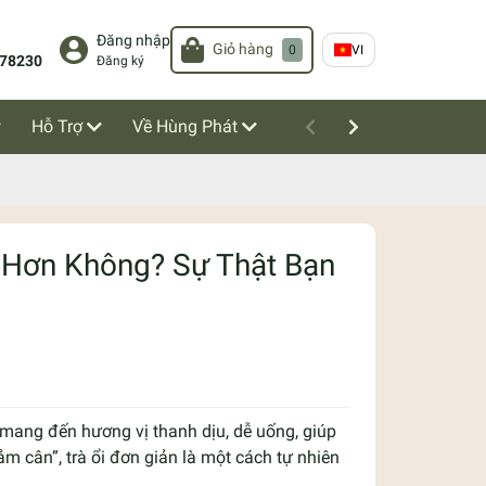
Đăng nhập
Giỏ hàng
0
VI
78230
Đăng ký
Hỗ Trợ
Về Hùng Phát
 Hơn Không? Sự Thật Bạn
 – mang đến hương vị thanh dịu, dễ uống, giúp
m cân”, trà ổi đơn giản là một cách tự nhiên