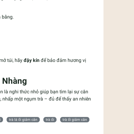
n bằng.
 mở túi, hãy
đậy kín
để bảo đảm hương vị
ẹ Nhàng
n là nghi thức nhỏ giúp bạn tìm lại sự cân
ẹ, nhấp một ngụm trà – đủ để thấy an nhiên
i
trà lá ổi giảm cân
trà ổi
trà ổi giảm cân