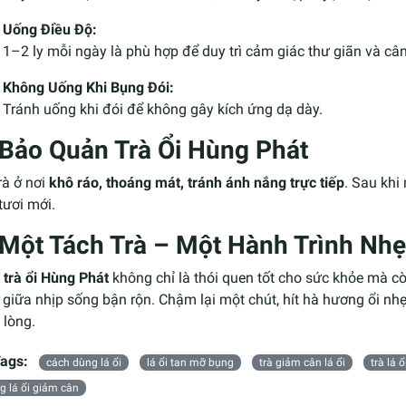
Uống Điều Độ:
1–2 ly mỗi ngày là phù hợp để duy trì cảm giác thư giãn và câ
Không Uống Khi Bụng Đói:
Tránh uống khi đói để không gây kích ứng dạ dày.
Bảo Quản Trà Ổi Hùng Phát
rà ở nơi
khô ráo, thoáng mát, tránh ánh nắng trực tiếp
. Sau khi
tươi mới.
Một Tách Trà – Một Hành Trình Nh
g
trà ổi Hùng Phát
không chỉ là thói quen tốt cho sức khỏe mà cò
giữa nhịp sống bận rộn. Chậm lại một chút, hít hà hương ổi nh
 lòng.
ags:
cách dùng lá ổi
lá ổi tan mỡ bụng
trà giảm cân lá ổi
trà lá ổ
g lá ổi giảm cân