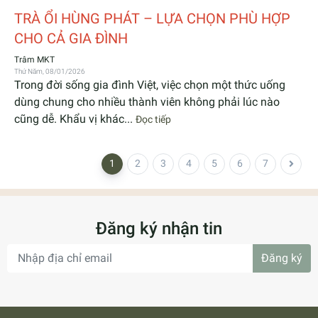
TRÀ ỔI HÙNG PHÁT – LỰA CHỌN PHÙ HỢP
CHO CẢ GIA ĐÌNH
Trâm MKT
Thứ Năm, 08/01/2026
Trong đời sống gia đình Việt, việc chọn một thức uống
dùng chung cho nhiều thành viên không phải lúc nào
cũng dễ. Khẩu vị khác...
Đọc tiếp
1
2
3
4
5
6
7
Đăng ký nhận tin
Đăng ký