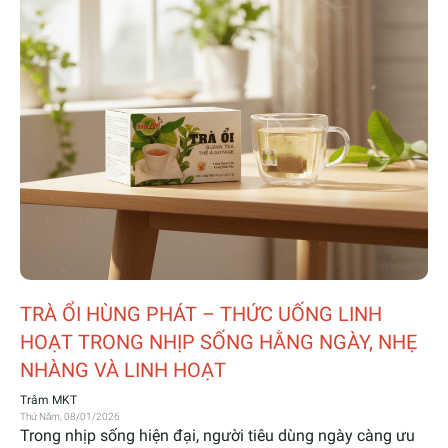
TRÀ ỔI HÙNG PHÁT – THỨC UỐNG LINH
HOẠT TRONG NHỊP SỐNG HẰNG NGÀY, NHẸ
NHÀNG VÀ LINH HOẠT
Trâm MKT
Thứ Năm, 08/01/2026
Trong nhịp sống hiện đại, người tiêu dùng ngày càng ưu