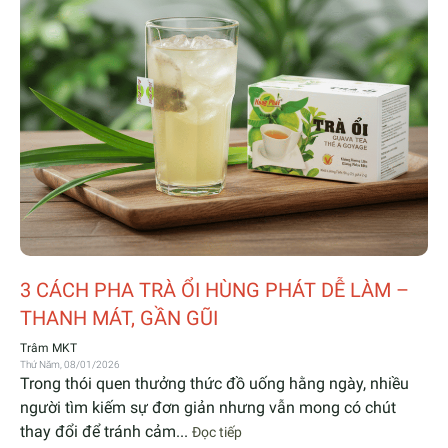
3 CÁCH PHA TRÀ ỔI HÙNG PHÁT DỄ LÀM –
THANH MÁT, GẦN GŨI
Trâm MKT
Thứ Năm, 08/01/2026
Trong thói quen thưởng thức đồ uống hằng ngày, nhiều
người tìm kiếm sự đơn giản nhưng vẫn mong có chút
thay đổi để tránh cảm...
Đọc tiếp