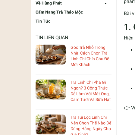
phẩm
Về Hùng Phát
Cẩm Nang Trà Thảo Mộc
Bài v
Tin Tức
1.
TIN LIÊN QUAN
Hiện
Góc Trà Nhỏ Trong
Nhà: Cách Chọn Trà
Linh Chi Chỉn Chu Để
Mời Khách
Trà Linh Chi Pha Gì
Ngon? 3 Công Thức
Dễ Làm Với Mật Ong,
Cam Tươi Và Sữa Hạt
👉 V
Trà Túi Lọc Linh Chi
Nên Chọn Thế Nào Để
Dùng Hằng Ngày Cho
Gia Đình?