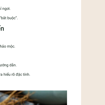
ỉ ngơi.
“bắt buộc”.
ến
thảo mộc.
hướng dẫn.
a hiểu rõ đặc tính.