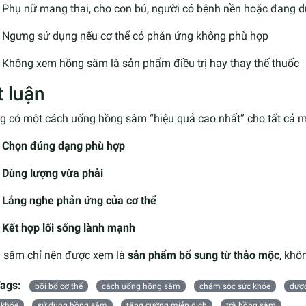
Phụ nữ mang thai, cho con bú, người có bệnh nền hoặc đang 
Ngưng sử dụng nếu cơ thể có phản ứng không phù hợp
Không xem hồng sâm là sản phẩm điều trị hay thay thế thuốc
t luận
 có một cách uống hồng sâm “hiệu quả cao nhất” cho tất cả mọ
Chọn đúng dạng phù hợp
Dùng lượng vừa phải
Lắng nghe phản ứng của cơ thể
Kết hợp lối sống lành mạnh
 sâm chỉ nên được xem là
sản phẩm bổ sung từ thảo mộc
, khô
ags:
bồi bổ cơ thể
cách uống hồng sâm
chăm sóc sức khỏe
dược
 khỏe
sử dụng hồng sâm
tăng cường miễn dịch
trà hồng sâm