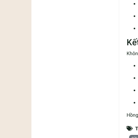
Kế
Không
Hồng
T
sức