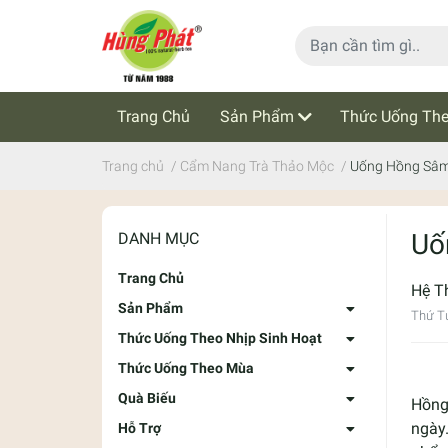
Trang Chủ
Sản Phẩm
Thức Uống The
Cẩm Nang Trà Thảo Mộc
Tin Tức
Trang chủ
/
Cẩm Nang Trà Thảo Mộc
/
Uống Hồng Sâm
Uố
DANH MỤC
Trang Chủ
Hệ T
Sản Phẩm
Thứ T
Thức Uống Theo Nhịp Sinh Hoạt
Thức Uống Theo Mùa
Quà Biếu
Hồng
ngày
Hỗ Trợ