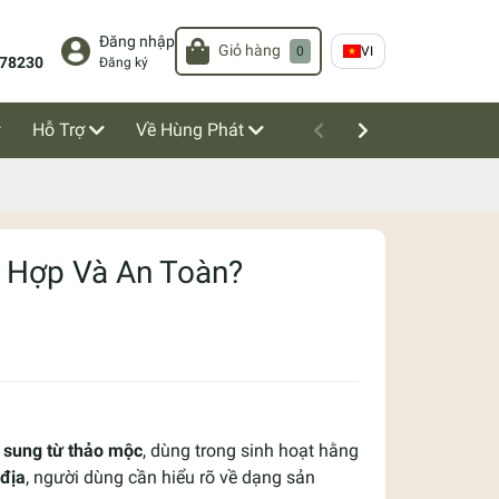
Đăng nhập
Giỏ hàng
0
VI
78230
Đăng ký
Hỗ Trợ
Về Hùng Phát
 Hợp Và An Toàn?
 sung từ thảo mộc
, dùng trong sinh hoạt hằng
 địa
, người dùng cần hiểu rõ về dạng sản