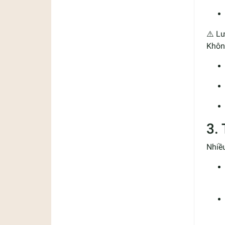
⚠️ Lư
Không
3.
Nhiề