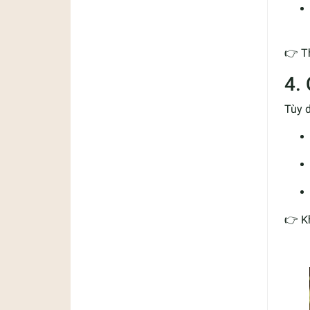
👉 T
4.
Tùy 
👉 Kh