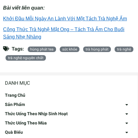
Bài viết liên quan:
Khởi Đầu Mỗi Ngày An Lành Với Một Tách Trà Nghệ Ấm
Công Thức Trà Nghệ Mật Ong – Tách Trà Ấm Cho Buổi
Sáng Nhẹ Nhàng
Tags:
hùng phát tea
sức khỏe
trà hùng phát
trà nghệ
trà nghệ nguyên chất
DANH MỤC
Trang Chủ
Sản Phẩm
Thức Uống Theo Nhịp Sinh Hoạt
Thức Uống Theo Mùa
Quà Biếu