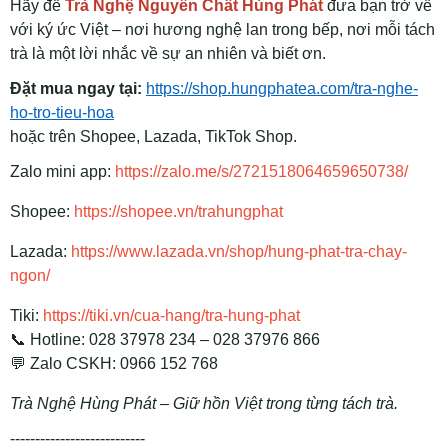
Hãy để
Trà Nghệ Nguyên Chất Hùng Phát
đưa bạn trở về
với ký ức Việt – nơi hương nghệ lan trong bếp, nơi mỗi tách
trà là một lời nhắc về sự an nhiên và biết ơn.
Đặt mua ngay tại:
https://shop.hungphatea.com/tra-nghe-
ho-tro-tieu-hoa
hoặc trên Shopee, Lazada, TikTok Shop.
Zalo mini app:
https://zalo.me/s/2721518064659650738/
Shopee:
https://shopee.vn/trahungphat
Lazada:
https://www.lazada.vn/shop/hung-phat-tra-chay-
ngon/
Tiki:
https://tiki.vn/cua-hang/tra-hung-phat
📞 Hotline: 028 37978 234 – 028 37976 866
💬 Zalo CSKH: 0966 152 768
Trà Nghệ Hùng Phát – Giữ hồn Việt trong từng tách trà.
---------------------------