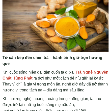
Từ căn bếp đến chén trà – hành trình giữ trọn hương
quê
Khi cuộc sống hiện đại dần cuốn ta đi xa,
Trà Nghệ Nguyên
Chất Hùng Phát
ra đời như một cách để níu giữ lại ký ức.
Thay vì chỉ là gia vị trong món ăn, nghệ giờ đây đã trở thành
hương vị trong tách trà – dịu dàng mà sâu lắng.
Khi hương nghệ thoang thoảng trong không gian, ta như
được trở lại những buổi sáng mẹ nấu ăn,
mùi nghệ lan trong gió – thân thương và rất Việt.