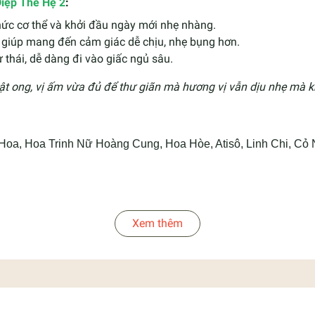
iệp Thế Hệ 2
:
hức cơ thể và khởi đầu ngày mới nhẹ nhàng.
 giúp mang đến cảm giác dễ chịu, nhẹ bụng hơn.
 thái, dễ dàng đi vào giấc ngủ sâu.
t mật ong, vị ấm vừa đủ để thư giãn mà hương vị vẫn dịu nhẹ mà
Hoa, Hoa Trinh Nữ Hoàng Cung, Hoa Hòe, Atisô, Linh Chi, Cỏ
Xem thêm
t để thưởng thức.
ng trực tiếp.