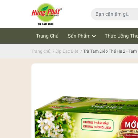
Trang Chủ
Sản Phẩm
Thức Uống The
Cẩm Nang Trà Thảo Mộc
Tin Tức
Trang chủ
/
Dịp Đặc Biệt
/
Trà Tam Diệp Thế Hệ 2 - Tam 