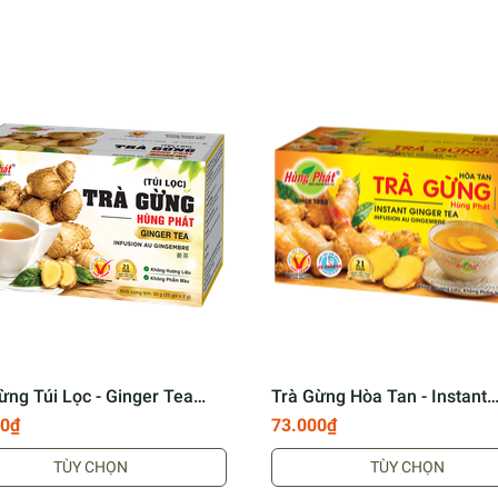
.
rà Hùng Phát
í Minh
n toàn thực phẩm.
 khỏe người tiêu dùng.
ừng Túi Lọc - Ginger Tea
Trà Gừng Hòa Tan - Instant
Ginger Tea
 HÃNG
00₫
73.000₫
TÙY CHỌN
TÙY CHỌN