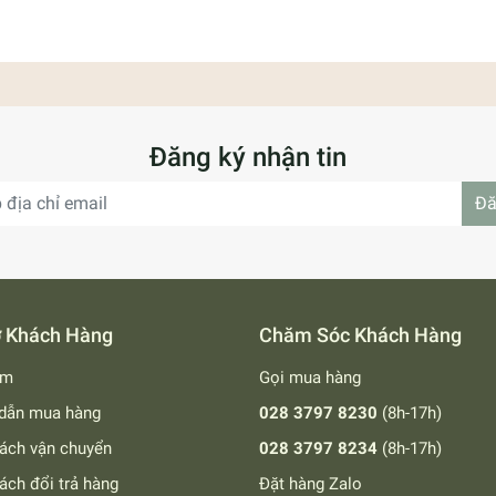
ng-phat-tra-chay-ngon/
Đăng ký nhận tin
Đă
ay Ngon)
ợ Khách Hàng
Chăm Sóc Khách Hàng
ếm
Gọi mua hàng
dẫn mua hàng
028 3797 8230
(8h-17h)
ách vận chuyển
028 3797 8234
(8h-17h)
ách đổi trả hàng
Đặt hàng Zalo