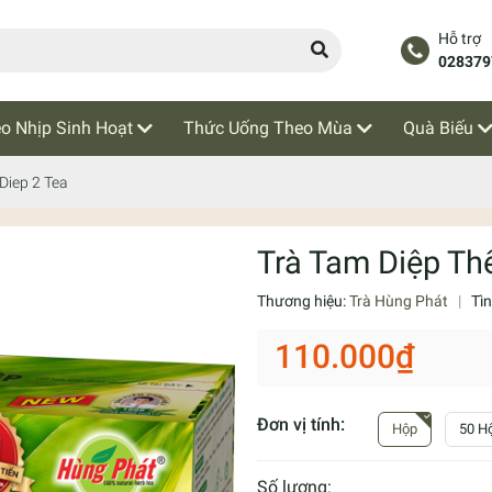
Hỗ trợ
028379
o Nhịp Sinh Hoạt
Thức Uống Theo Mùa
Quà Biếu
Diep 2 Tea
Trà Tam Diệp Thế
Thương hiệu:
Trà Hùng Phát
|
Tì
110.000₫
Đơn vị tính:
Hộp
50 Hộ
Số lượng: