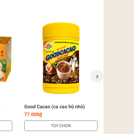
Good Cacao (ca cao hũ nhỏ)
Trà Tam Di
Diep 2 Tea
77.000₫
110.000₫
TÙY CHỌN