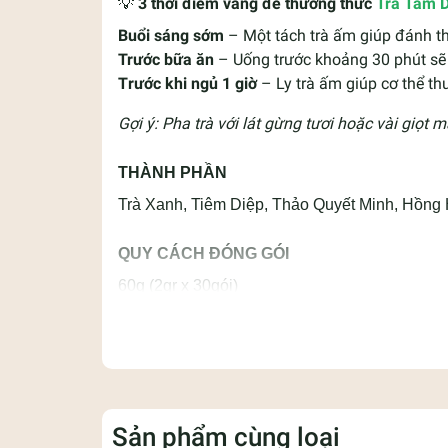
💡
3
thời điểm vàng để thưởng thức
Trà Tam D
Buổi sáng sớm
– Một tách trà ấm giúp đánh t
Trước bữa ăn
– Uống trước khoảng 30 phút sẽ
T
r
ước khi ngủ 1 giờ
– Ly trà ấm giúp cơ thể thư
Gợi ý: Pha trà với lát gừng tươi hoặc vài giọ
THÀNH PHẦN
Trà Xanh, Tiêm Diệp, Thảo Quyết Minh, Hồng 
QUY CÁCH ĐÓNG GÓI
60g (2gr x 30gói)
HƯỚNG DẪN SỬ DỤNG
Ngâm 1 túi trà với 200 ml nước sôi, chờ 2 phú
CÁCH BẢO QUẢN
Sản phẩm cùng loại
Bảo quản nơi khô ráo, thoáng mát, tránh ánh nắ