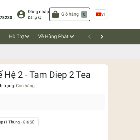
Đăng nhập
Giỏ hàng
0
VI
78230
Đăng ký
Hỗ Trợ
Về Hùng Phát
 Hệ 2 - Tam Diep 2 Tea
nh trạng:
Còn hàng
p (1 Thùng - Giá Sỉ)