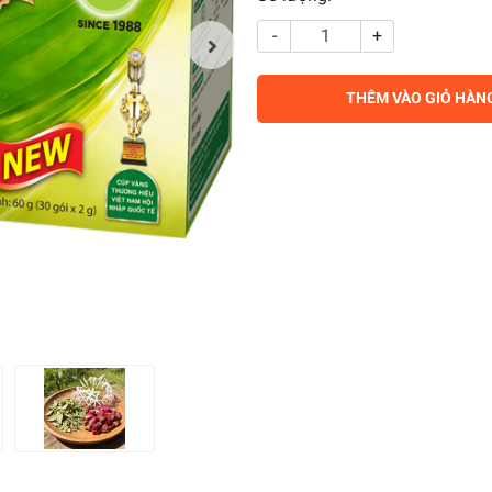
-
+
THÊM VÀO GIỎ HÀN