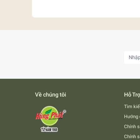
• 🛍 Shopee:
https://shopee.vn/trahungphat
• 🛒 Lazada:
https://www.lazada.vn/shop/hu
• 📱 Zalo:
https://zalo.me/0966152768
Liên hệ:
Hotline: 028 3797 8230 – 028 3797 8234
Zalo:
0966 152 768
(Trà Hùng Phát – Ch
Về chúng tôi
Hỗ Tr
Tìm ki
Hướng 
Chính s
Chính s