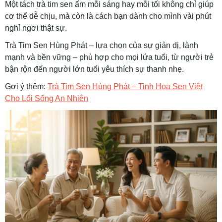
Một tách trà tim sen ấm mỗi sáng hay mỗi tối không chỉ giúp
cơ thể dễ chịu, mà còn là cách bạn dành cho mình vài phút
nghỉ ngơi thật sự.
Trà Tim Sen Hùng Phát – lựa chọn của sự giản dị, lành
mạnh và bền vững – phù hợp cho mọi lứa tuổi, từ người trẻ
bận rộn đến người lớn tuổi yêu thích sự thanh nhẹ.
Gợi ý thêm:
Trà Tim Sen Hùng Phát – Tinh Hoa Sen Việt
Cho Lối Sống An Nhiên