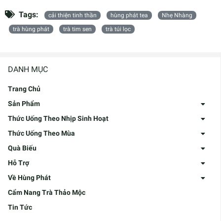
Tags:
cải thiện tinh thần
hùng phát tea
Nhẹ Nhàng
trà hùng phát
trà tim sen
trà túi lọc
DANH MỤC
Trang Chủ
Sản Phẩm
Thức Uống Theo Nhịp Sinh Hoạt
Thức Uống Theo Mùa
Quà Biếu
Hỗ Trợ
Về Hùng Phát
Cẩm Nang Trà Thảo Mộc
Tin Tức