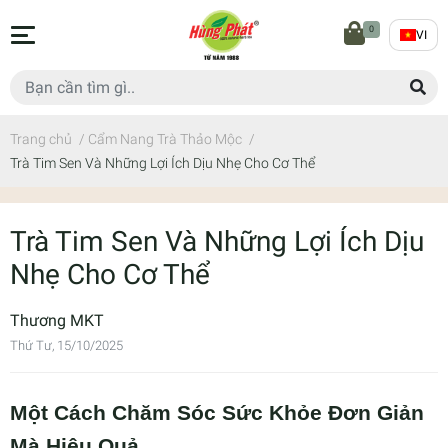
0
VI
Trang chủ
/
Cẩm Nang Trà Thảo Mộc
/
Trà Tim Sen Và Những Lợi Ích Dịu Nhẹ Cho Cơ Thể
Trà Tim Sen Và Những Lợi Ích Dịu
Nhẹ Cho Cơ Thể
Thương MKT
Thứ Tư, 15/10/2025
Một Cách Chăm Sóc Sức Khỏe Đơn Giản
Mà Hiệu Quả