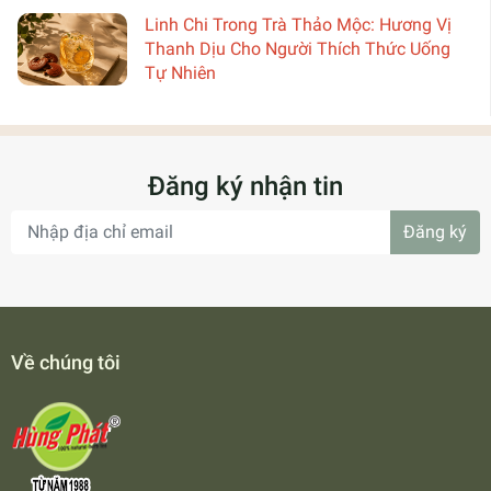
Linh Chi Trong Trà Thảo Mộc: Hương Vị
Thanh Dịu Cho Người Thích Thức Uống
Tự Nhiên
Đăng ký nhận tin
Đăng ký
Về chúng tôi