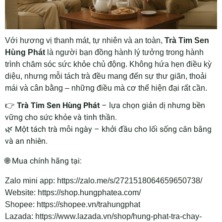
Với hương vị thanh mát, tự nhiên và an toàn,
Trà Tim Sen
Hùng Phát
là người bạn đồng hành lý tưởng trong hành
trình chăm sóc sức khỏe chủ động. Không hứa hẹn điều kỳ
diệu, nhưng mỗi tách trà đều mang đến sự thư giãn, thoải
mái và cân bằng – những điều mà cơ thể hiện đại rất cần.
👉
Trà Tim Sen Hùng Phát
– lựa chọn giản dị nhưng bền
vững cho sức khỏe và tinh thần.
🌿 Một tách trà mỗi ngày – khởi đầu cho lối sống cân bằng
và an nhiên.
🌐 Mua chính hãng tại:
Zalo mini app: https://zalo.me/s/2721518064659650738/
Website: https://shop.hungphatea.com/
Shopee: https://shopee.vn/trahungphat
Lazada: https://www.lazada.vn/shop/hung-phat-tra-chay-