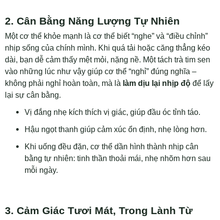
2. Cân Bằng Năng Lượng Tự Nhiên
Một cơ thể khỏe mạnh là cơ thể biết “nghe” và “điều chỉnh”
nhịp sống của chính mình. Khi quá tải hoặc căng thẳng kéo
dài, bạn dễ cảm thấy mệt mỏi, nặng nề. Một tách trà tim sen
vào những lúc như vậy giúp cơ thể “nghỉ” đúng nghĩa –
không phải nghỉ hoàn toàn, mà là
làm dịu lại nhịp độ
để lấy
lại sự cân bằng.
Vị đắng nhẹ kích thích vị giác, giúp đầu óc tỉnh táo.
Hậu ngọt thanh giúp cảm xúc ổn định, nhẹ lòng hơn.
Khi uống đều đặn, cơ thể dần hình thành nhịp cân
bằng tự nhiên: tinh thần thoải mái, nhẹ nhõm hơn sau
mỗi ngày.
3. Cảm Giác Tươi Mát, Trong Lành Từ