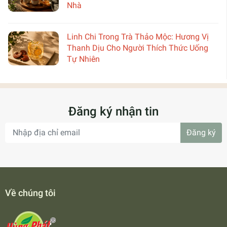
Nhà
Linh Chi Trong Trà Thảo Mộc: Hương Vị
Thanh Dịu Cho Người Thích Thức Uống
Tự Nhiên
Đăng ký nhận tin
Đăng ký
Về chúng tôi