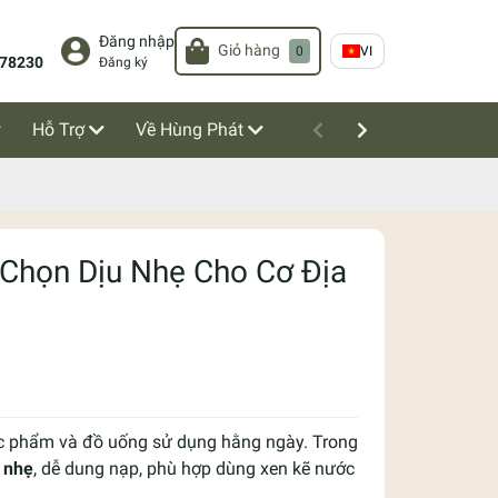
Đăng nhập
Giỏ hàng
0
VI
78230
Đăng ký
Hỗ Trợ
Về Hùng Phát
 Chọn Dịu Nhẹ Cho Cơ Địa
ực phẩm và đồ uống sử dụng hằng ngày. Trong
 nhẹ
, dễ dung nạp, phù hợp dùng xen kẽ nước