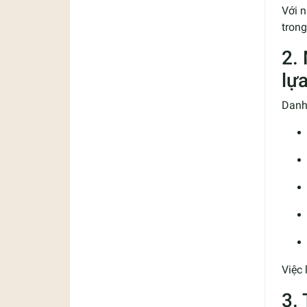
Với n
trong
2.
lự
Danh
Việc
3.