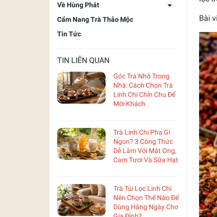
Về Hùng Phát
Bài v
Cẩm Nang Trà Thảo Mộc
Tin Tức
TIN LIÊN QUAN
Góc Trà Nhỏ Trong
Nhà: Cách Chọn Trà
Linh Chi Chỉn Chu Để
Mời Khách
Trà Linh Chi Pha Gì
Ngon? 3 Công Thức
Dễ Làm Với Mật Ong,
Cam Tươi Và Sữa Hạt
Trà Túi Lọc Linh Chi
Nên Chọn Thế Nào Để
Dùng Hằng Ngày Cho
Gia Đình?