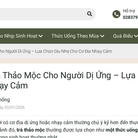
Hỗ trợ
028379
o Nhịp Sinh Hoạt
Thức Uống Theo Mùa
Quà Biếu
ho Người Dị Ứng – Lựa Chọn Dịu Nhẹ Cho Cơ Địa Nhạy Cảm
à Thảo Mộc Cho Người Dị Ứng – Lựa
ạy Cảm
hống
y, 03/01/2026
i có cơ địa dị ứng hoặc nhạy cảm thường chú ý kỹ hơn đến th
cảnh đó,
trà thảo mộc
thường được lựa chọn như
một thức uống
rong sinh hoạt thường nhật.