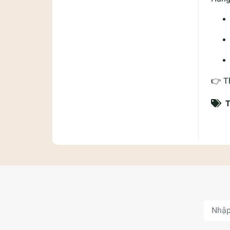
👉 T
T