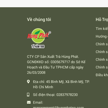
Về chúng tôi
Hỗ Tr
Tìm ki
Hướng 
Chính s
Chính s
CTY CP Sản Xuất Trà Hùng Phát.
Chính 
GCNĐKKD số: 0305679717 do Sở Kế
Hoạch và Đầu Tư TPHCM cấp ngày
Chính s
26/03/2008
Điều k
Địa chỉ:
45 Bình Mỹ, Xã Bình Mỹ, TP.
Hồ Chí Minh
Số điện thoại:
02837978230
Email:
management@hungphatea.com