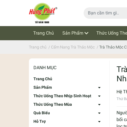
Trang Chủ
Sản Phẩm
Thức Uống The
Cẩm Nang Trà Thảo Mộc
Tin Tức
Trang chủ
/
Cẩm Nang Trà Thảo Mộc
/
Trà Thảo Mộc C
Tr
DANH MỤC
Nh
Trang Chủ
Sản Phẩm
Hệ T
Thức Uống Theo Nhịp Sinh Hoạt
Thứ Bả
Thức Uống Theo Mùa
Ngườ
Quà Biếu
bối 
Hỗ Trợ
lọc t