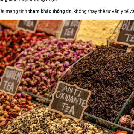
iết mang tính
tham khảo thông tin
, không thay thế tư vấn y tế 