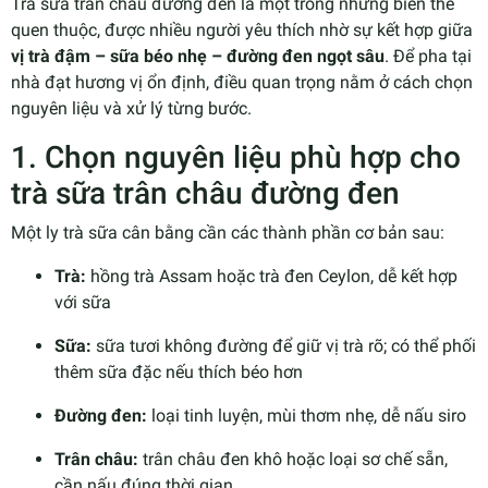
Trà sữa trân châu đường đen là một trong những biến thể
quen thuộc, được nhiều người yêu thích nhờ sự kết hợp giữa
vị trà đậm – sữa béo nhẹ – đường đen ngọt sâu
. Để pha tại
nhà đạt hương vị ổn định, điều quan trọng nằm ở cách chọn
nguyên liệu và xử lý từng bước.
1. Chọn nguyên liệu phù hợp cho
trà sữa trân châu đường đen
Một ly trà sữa cân bằng cần các thành phần cơ bản sau:
Trà:
hồng trà Assam hoặc trà đen Ceylon, dễ kết hợp
với sữa
Sữa:
sữa tươi không đường để giữ vị trà rõ; có thể phối
thêm sữa đặc nếu thích béo hơn
Đường đen:
loại tinh luyện, mùi thơm nhẹ, dễ nấu siro
Trân châu:
trân châu đen khô hoặc loại sơ chế sẵn,
cần nấu đúng thời gian