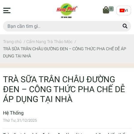
0
VI
Trang chủ
/
Cẩm Nang Trà Thảo Mộc
/
TRÀ SỮA TRÂN CHÂU ĐƯỜNG ĐEN – CÔNG THỨC PHA CHẾ DỄ ÁP
DỤNG TẠI NHÀ
TRÀ SỮA TRÂN CHÂU ĐƯỜNG
ĐEN – CÔNG THỨC PHA CHẾ DỄ
ÁP DỤNG TẠI NHÀ
Hệ Thống
Thứ Tư, 31/12/2025