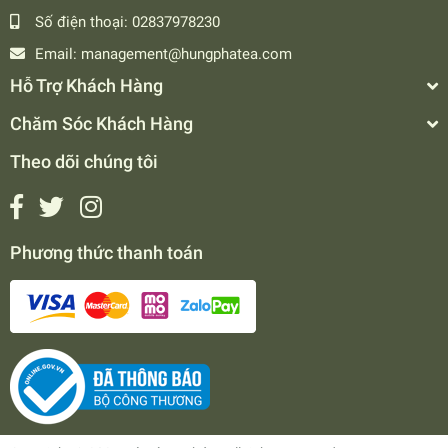
• Không phẩm màu, không chất bảo quản.
Số điện thoại:
02837978230
• Đảm bảo hương vị tự nhiên, an toàn cho sức khỏe
Email:
management@hungphatea.com
người tiêu dùng.
Hỗ Trợ Khách Hàng
KÊNH MUA HÀNG CHÍNH HÃNG
Chăm Sóc Khách Hàng
Đặt mua sản phẩm chính hãng Hùng Phát tại:
Theo dõi chúng tôi
• 🌐 Website:
https://hungphatea.com
• 🛍 Shopee:
https://shopee.vn/trahungphat
• 🛒 Lazada:
https://www.lazada.vn/shop/hung-phat-tra-
chay-ngon/
Phương thức thanh toán
• 📱 Zalo:
https://zalo.me/0966152768
Liên hệ:
Hotline: 028 3797 8230 – 028 3797 8234
Zalo:
0966 152 768
(Trà Hùng Phát – Chay Ngon)