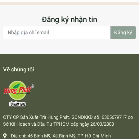
Ngày uống khoảng 4 gói.
Đăng ký nhận tin
CÁCH BẢO QUẢN
Bảo quản nơi khô ráo, thoáng mát, tránh ánh nắng trực
Đăng ký
tiếp.
HẠN SỬ DỤNG
24 tháng kể từ ngày sản xuất
(xem trên bao bì).
Về chúng tôi
XUẤT XỨ
• Xuất xứ: Việt Nam
• Nhà sản xuất: Công ty Cổ phần Sản Xuất Trà Hùng Phát
• Địa chỉ: 45 Bình Mỹ, xã Bình Mỹ, TP. Hồ Chí Minh
CAM KẾT CHẤT LƯỢNG
CTY CP Sản Xuất Trà Hùng Phát. GCNĐKKD số: 0305679717 do
Sở Kế Hoạch và Đầu Tư TPHCM cấp ngày 26/03/2008
• Sản phẩm được sản xuất theo tiêu chuẩn an toàn thực
Địa chỉ:
45 Bình Mỹ, Xã Bình Mỹ, TP. Hồ Chí Minh
phẩm.