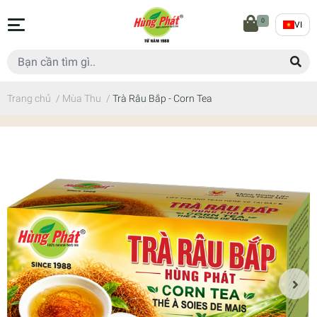
0
VI
Trang chủ
/
Mùa Thu
/
Trà Râu Bắp - Corn Tea