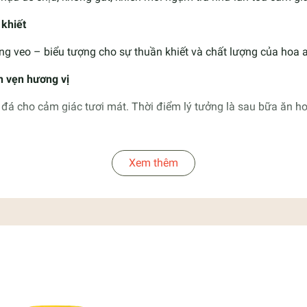
 khiết
ong veo – biểu tượng cho sự thuần khiết và chất lượng của hoa a
 vẹn hương vị
đá cho cảm giác tươi mát. Thời điểm lý tưởng là sau bữa ăn ho
Xem thêm
 từ 2-3 phút, ngày uống khoảng 4 gói. Nếu uống lạnh thêm đườn