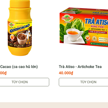
ng trực tiếp.
.
rà Hùng Phát
 Minh
Cacao (ca cao hũ lớn)
Trà Atiso - Artichoke Tea
000₫
40.000₫
n toàn thực phẩm.
TÙY CHỌN
TÙY CHỌN
 khỏe người tiêu dùng.