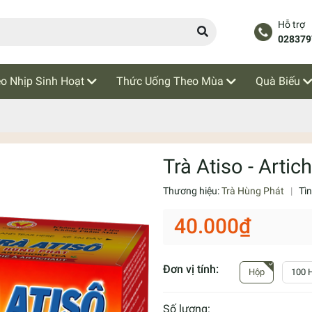
Hỗ trợ
028379
o Nhịp Sinh Hoạt
Thức Uống Theo Mùa
Quà Biếu
Trà Atiso - Artic
Thương hiệu:
Trà Hùng Phát
|
Tì
40.000₫
Đơn vị tính:
Hộp
100 H
Số lượng: