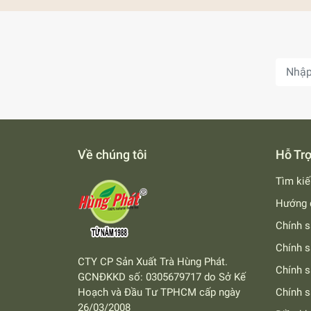
Đặt mua sản phẩm chính hãng Hùng Phát tại:
Đặt mua sản phẩm chính hãng Hùng Phát tại:
• 🌐 Website:
https://hungphatea.com
• 🛍 Shopee:
https://shopee.vn/trahungphat
• 🛒 Lazada:
https://www.lazada.vn/shop/hu
• 📱 Zalo:
https://zalo.me/0966152768
Liên hệ:
Hotline: 028 3797 8230 – 028 3797 8234
Về chúng tôi
Hỗ Tr
Zalo:
0966 152 768
(Trà Hùng Phát – Ch
Tìm ki
Hướng 
Chính s
Chính s
CTY CP Sản Xuất Trà Hùng Phát.
Chính 
GCNĐKKD số: 0305679717 do Sở Kế
Hoạch và Đầu Tư TPHCM cấp ngày
Chính s
26/03/2008