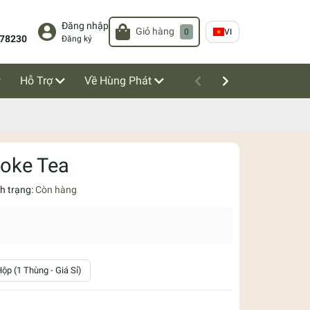
Đăng nhập
Giỏ hàng
0
VI
78230
Đăng ký
Hỗ Trợ
Về Hùng Phát
hoke Tea
nh trạng:
Còn hàng
ộp (1 Thùng - Giá Sỉ)