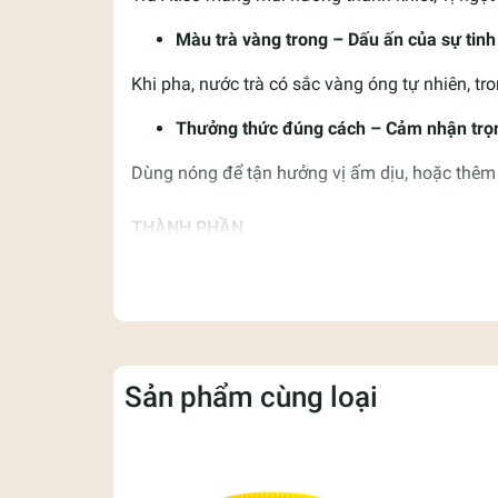
Màu trà vàng trong – Dấu ấn của sự tinh
Khi pha, nước trà có sắc vàng óng tự nhiên, tr
Thưởng thức đúng cách – Cảm nhận trọn
Dùng nóng để tận hưởng vị ấm dịu, hoặc thêm 
THÀNH PHẦN
Atisô
QUY CÁCH ĐÓNG GÓI
50gr (2gr x 25 gói)
Sản phẩm cùng loại
HƯỚNG DẪN SỬ DỤNG
Ngâm túi trà vào tách nước sôi (150 ml), chờ
CÁCH BẢO QUẢN