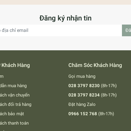
Đăng ký nhận tin
Đă
ng-phat-tra-chay-ngon/
ợ Khách Hàng
Chăm Sóc Khách Hàng
ay Ngon)
ếm
Gọi mua hàng
dẫn mua hàng
028 3797 8230
(8h-17h)
ách vận chuyển
028 3797 8234
(8h-17h)
ách đổi trả hàng
Đặt hàng Zalo
sách bảo mật
0966 152 768
(8h-17h)
ách thanh toán