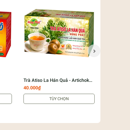
Trà Atiso La Hán Quả - Artichoke
Trà Gừng H
Luo Han Guo Tea
Ginger Tea
40.000₫
73.000₫
TÙY CHỌN