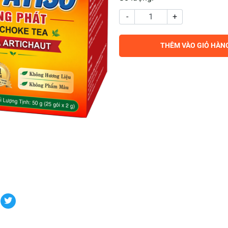
-
+
THÊM VÀO GIỎ HÀN