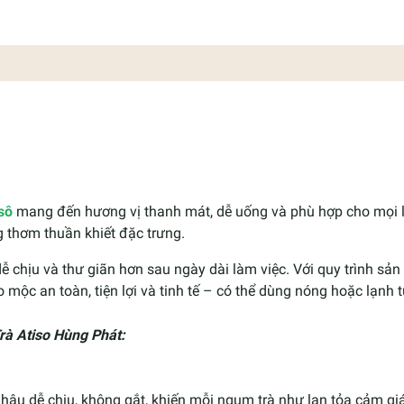
sô
mang đến hương vị thanh mát, dễ uống và phù hợp cho mọi lứ
g thơm thuần khiết đặc trưng.
ễ chịu và thư giãn hơn sau ngày dài làm việc. Với quy trình sản 
 mộc an toàn, tiện lợi và tinh tế – có thể dùng nóng hoặc lạnh t
rà Atiso Hùng Phát:
 hậu dễ chịu, không gắt, khiến mỗi ngụm trà như lan tỏa cảm gi