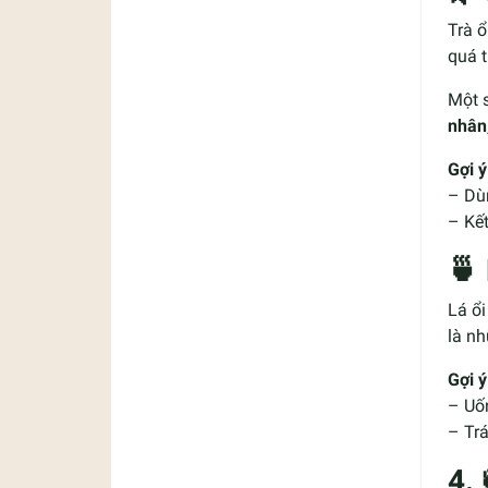
Trà 
quá t
Một s
nhân
Gợi ý
– Dù
– Kết
🍵
Lá ổi
là n
Gợi ý
– Uố
– Trá
4.