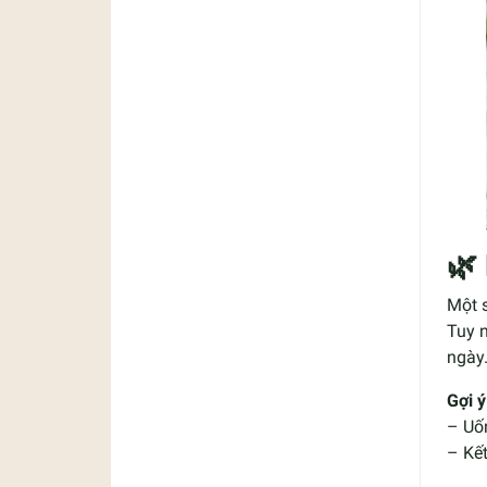
🌿
Một s
Tuy n
ngày
Gợi ý
– Uố
– Kết