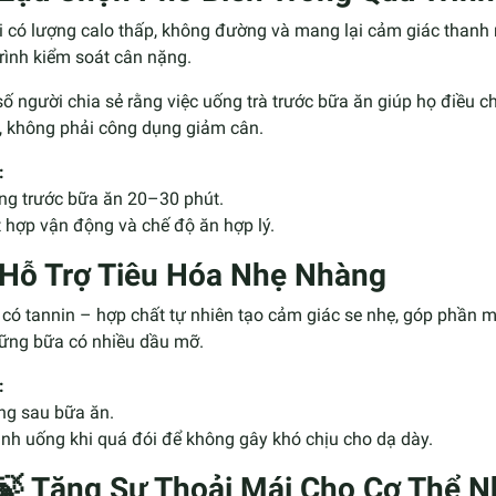
ổi có lượng calo thấp, không đường và mang lại cảm giác thanh
rình kiểm soát cân nặng.
ố người chia sẻ rằng việc uống trà trước bữa ăn giúp họ điều c
, không phải công dụng giảm cân.
:
ng trước bữa ăn 20–30 phút.
 hợp vận động và chế độ ăn hợp lý.
 Hỗ Trợ Tiêu Hóa Nhẹ Nhàng
 có tannin – hợp chất tự nhiên tạo cảm giác se nhẹ, góp phần m
hững bữa có nhiều dầu mỡ.
:
ng sau bữa ăn.
nh uống khi quá đói để không gây khó chịu cho dạ dày.
 🍃 Tăng Sự Thoải Mái Cho Cơ Thể 