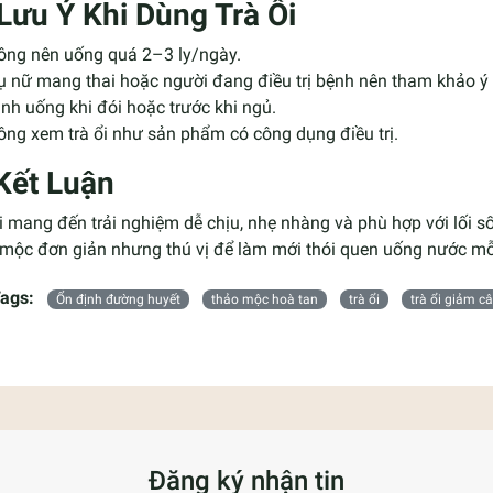
 Lưu Ý Khi Dùng Trà Ổi
ông nên uống quá 2–3 ly/ngày.
ụ nữ mang thai hoặc người đang điều trị bệnh nên tham khảo ý
nh uống khi đói hoặc trước khi ngủ.
ng xem trà ổi như sản phẩm có công dụng điều trị.
Kết Luận
i mang đến trải nghiệm dễ chịu, nhẹ nhàng và phù hợp với lối s
mộc đơn giản nhưng thú vị để làm mới thói quen uống nước mỗi 
ags:
Ổn định đường huyết
thảo mộc hoà tan
trà ổi
trà ổi giảm c
Đăng ký nhận tin