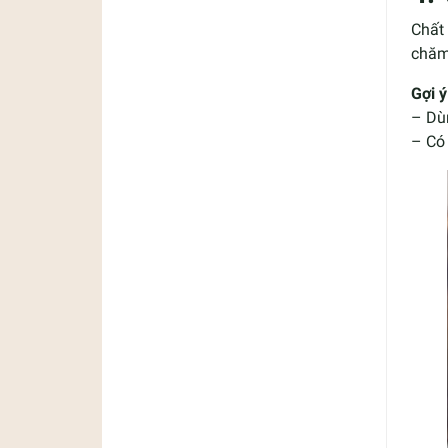
Chất 
chăm
Gợi ý
– Dù
– Có