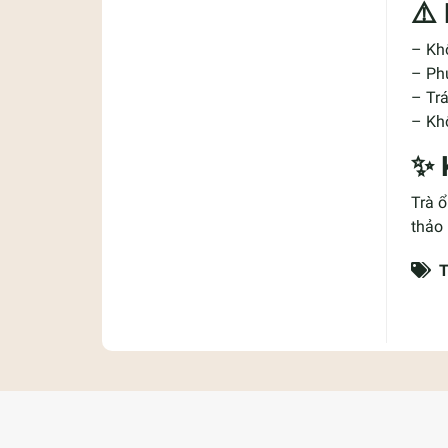
⚠️
– Kh
– Ph
– Trá
– Khô
✨ 
Trà ổ
thảo 
T