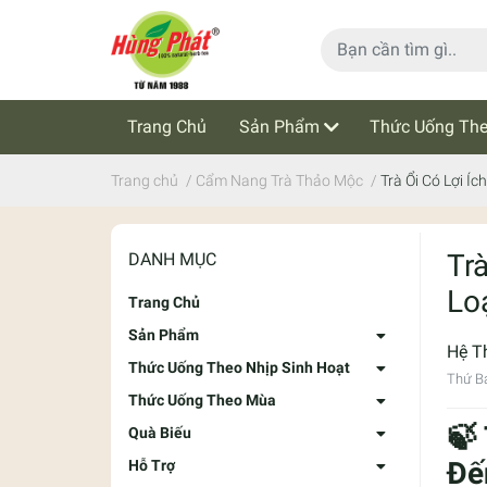
Trang Chủ
Sản Phẩm
Thức Uống The
Cẩm Nang Trà Thảo Mộc
Tin Tức
Trang chủ
/
Cẩm Nang Trà Thảo Mộc
/
Trà Ổi Có Lợi Í
Tr
DANH MỤC
Lo
Trang Chủ
Sản Phẩm
Hệ T
Thức Uống Theo Nhịp Sinh Hoạt
Thứ B
Thức Uống Theo Mùa
🍃
Quà Biếu
Đế
Hỗ Trợ