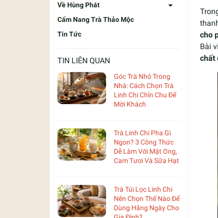
Về Hùng Phát
Trong
Cẩm Nang Trà Thảo Mộc
thanh
Tin Tức
cho 
Bài v
chất 
TIN LIÊN QUAN
Góc Trà Nhỏ Trong
Nhà: Cách Chọn Trà
Linh Chi Chỉn Chu Để
Mời Khách
Trà Linh Chi Pha Gì
Ngon? 3 Công Thức
Dễ Làm Với Mật Ong,
Cam Tươi Và Sữa Hạt
Trà Túi Lọc Linh Chi
Nên Chọn Thế Nào Để
Dùng Hằng Ngày Cho
Gia Đình?