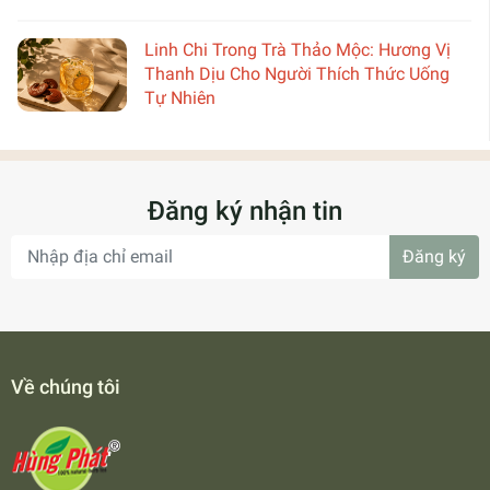
Linh Chi Trong Trà Thảo Mộc: Hương Vị
Thanh Dịu Cho Người Thích Thức Uống
Tự Nhiên
Đăng ký nhận tin
Đăng ký
Về chúng tôi