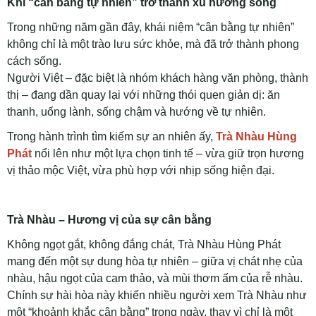
Khi “cân bằng tự nhiên” trở thành xu hướng sống
Trong những năm gần đây, khái niệm “cân bằng tự nhiên”
không chỉ là một trào lưu sức khỏe, mà đã trở thành phong
cách sống.
Người Việt – đặc biệt là nhóm khách hàng văn phòng, thành
thị – đang dần quay lại với những thói quen giản dị: ăn
thanh, uống lành, sống chậm và hướng về tự nhiên.
Trong hành trình tìm kiếm sự an nhiên ấy,
Trà Nhàu Hùng
Phát
nổi lên như một lựa chọn tinh tế – vừa giữ trọn hương
vị thảo mộc Việt, vừa phù hợp với nhịp sống hiện đại.
Trà Nhàu – Hương vị của sự cân bằng
Không ngọt gắt, không đắng chát, Trà Nhàu Hùng Phát
mang đến một sự dung hòa tự nhiên – giữa vị chát nhẹ của
nhàu, hậu ngọt của cam thảo, và mùi thơm ấm của rễ nhàu.
Chính sự hài hòa này khiến nhiều người xem Trà Nhàu như
một “khoảnh khắc cân bằng” trong ngày, thay vì chỉ là một