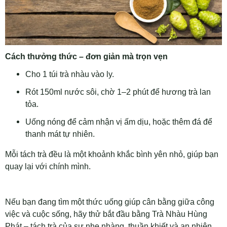
Cách thưởng thức – đơn giản mà trọn vẹn
Cho 1 túi trà nhàu vào ly.
Rót 150ml nước sôi, chờ 1–2 phút để hương trà lan
tỏa.
Uống nóng để cảm nhận vị ấm dịu, hoặc thêm đá để
thanh mát tự nhiên.
Mỗi tách trà đều là một khoảnh khắc bình yên nhỏ, giúp bạn
quay lại với chính mình.
Nếu bạn đang tìm một thức uống giúp cân bằng giữa công
việc và cuộc sống, hãy thử bắt đầu bằng Trà Nhàu Hùng
Phát – tách trà của sự nhẹ nhàng, thuần khiết và an nhiên.