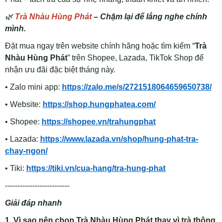
🌿
Trà Nhàu Hùng Phát
– Chậm lại để lắng nghe chính
mình.
Đặt mua ngay trên website chính hãng hoặc tìm kiếm “
Trà
Nhàu Hùng Phát
” trên Shopee, Lazada, TikTok Shop để
nhận ưu đãi đặc biệt tháng này.
• Zalo mini app:
https://zalo.me/s/2721518064659650738/
• Website:
https://shop.hungphatea.com/
• Shopee:
https://shopee.vn/trahungphat
• Lazada:
https://www.lazada.vn/shop/hung-phat-tra-
chay-ngon/
• Tiki:
https://tiki.vn/cua-hang/tra-hung-phat
--------------------------
Giải đáp nhanh
1. Vì sao nên chọn Trà Nhàu Hùng Phát thay vì trà thông