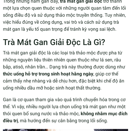
Trong những năm gần đây,
trà mát gan giải độc
trở thành
một lựa chọn quen thuộc với những người quan tâm đến lối
sống điều độ và sử dụng thảo mộc truyền thống. Tuy nhiên,
việc hiểu đúng về công dụng, vai trò và cách sử dụng trà
mát gan là yếu tố quan trọng để tránh kỳ vọng sai lệch.
Trà Mát Gan Giải Độc Là Gì?
Trà mát gan giải độc là các loại trà thảo mộc được pha từ
những nguyên liệu thiên nhiên quen thuộc như lá sen, râu
bắp, atisô, nhân trần… Dạng trà này thường được dùng như
thức uống hỗ trợ trong sinh hoạt hằng ngày
, giúp cơ thể
cảm thấy nhẹ nhàng và dễ chịu hơn, đặc biệt khi chế độ ăn
uống nhiều dầu mỡ hoặc sinh hoạt thất thường.
Gan là cơ quan tham gia vào quá trình chuyển hóa trong cơ
thể. Vì vậy, nhiều người lựa chọn uống trà mát gan như một
thói quen bổ sung nước và thảo mộc,
không nhằm mục đích
điều trị
, mà hướng đến sự cân bằng trong lối sống.